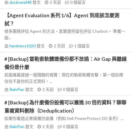
由
duckravel48
發文
2 天前
0
個留言
【Agent Evaluation 系列 1/6】Agent 到底該怎麼測
試？
很多團隊評估 Agent 的方法，其實還停留在評估 Chatbot。 準備一
組...
由
hardness1020
發文
2 天前
1
個留言
# [Backup] 當勒索軟體連備份都不放過：Air Gap 與離線
備份是什麼
前面幾篇提過一個殘酷的現實：現在的勒索軟體攻擊，第一個目標
往往不是你的正式資料，...
由
RainPan
發文
2 天前
0
個留言
# [Backup] 為什麼備份設備可以塞進 30 倍的資料？聊聊
重複資料刪除（Deduplication）
如果你看過企業級備份設備（例如 Dell PowerProtect DD 系列）...
由
RainPan
發文
2 天前
0
個留言