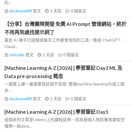
的...
由
duckravel48
發文
1 天前
0
個留言
【分享】台灣團隊開發 免費 AI Prompt 管理網站，終於
不用再到處找提示詞了
最近 AI 幾乎已經變成每天工作都會用到的工具。像是 ChatGPT、
Claud...
由
nlstudio
發文
2 天前
0
個留言
[Machine Learning A-Z [2026] ] 學習筆記 Day2 ML 及
Data pre-processing 概念
一邊要上課一邊還要寫這個不容易! 整個machine learning分成三個
步...
由
duckravel48
發文
2 天前
0
個留言
[Machine Learning A-Z [2026] ] 學習筆記 Day1
這個系列文章是Udemy上的課程延伸，因為我個人想趁著育嬰假空
檔學一點data...