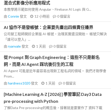
混合式影像分析應用程式
本教學將示範如何使用 Angular、Firebase AI Logic 與 G...
由
Connie
發文
12 小時前
0
個留言
AI 協作不是發帳號：企業要先畫出四條責任邊界
公司替工程師開好企業版 AI 帳號，治理其實還沒開始。 帳號只解決
「誰可以登入」...
由
ryanvale
發文
1 天前
0
個留言
從 Prompt 到 Graph Engineering：這些不只是新名
詞，而是 AI Agent 踩坑後衍生的工程
AI Agent 可能是近年最容易出現新工程名詞的領域。 我們才剛學會
Prom...
由
hardness1020
發文
1 天前
0
個留言
[Machine Learning A-Z [2026] ] 學習筆記 Day3 Data
pre-processing with Python
了解Data Pre-processing的概念後，接著就是要實作了 資料下載