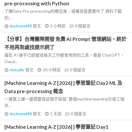
pre-processing with Python
了解Data Pre-processing的概念後，接著就是要實作了 資料下載
的...
由
duckravel48
發文
3 小時前
0
個留言
【分享】台灣團隊開發 免費 AI Prompt 管理網站，終於
不用再到處找提示詞了
最近 AI 幾乎已經變成每天工作都會用到的工具。像是 ChatGPT、
Claud...
由
nlstudio
發文
20 小時前
0
個留言
[Machine Learning A-Z [2026] ] 學習筆記 Day2 ML 及
Data pre-processing 概念
一邊要上課一邊還要寫這個不容易! 整個machine learning分成三個
步...
由
duckravel48
發文
1 天前
0
個留言
[Machine Learning A-Z [2026] ] 學習筆記 Day1