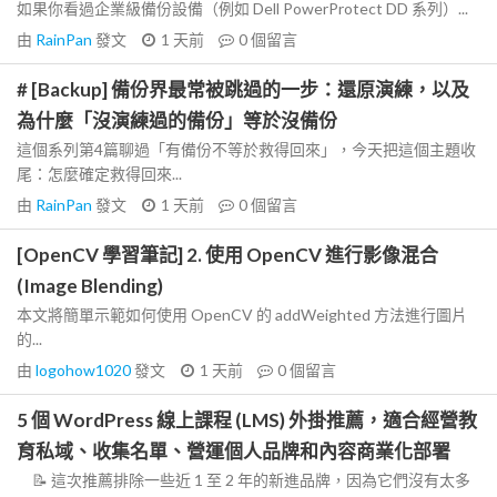
如果你看過企業級備份設備（例如 Dell PowerProtect DD 系列）...
由
RainPan
發文
1 天前
0
個留言
# [Backup] 備份界最常被跳過的一步：還原演練，以及
為什麼「沒演練過的備份」等於沒備份
這個系列第4篇聊過「有備份不等於救得回來」，今天把這個主題收
尾：怎麼確定救得回來...
由
RainPan
發文
1 天前
0
個留言
[OpenCV 學習筆記] 2. 使用 OpenCV 進行影像混合
(Image Blending)
本文將簡單示範如何使用 OpenCV 的 addWeighted 方法進行圖片
的...
由
logohow1020
發文
1 天前
0
個留言
5 個 WordPress 線上課程 (LMS) 外掛推薦，適合經營教
育私域、收集名單、營運個人品牌和內容商業化部署
📝 這次推薦排除一些近 1 至 2 年的新進品牌，因為它們沒有太多