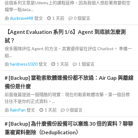
這個系列文章是Udemy上的課程延伸，因為我個人想趁著育嬰假空
檔學一點data...
由
duckravel48
發文
1 天前
0
個留言
【Agent Evaluation 系列 1/6】Agent 到底該怎麼測
試？
很多團隊評估 Agent 的方法，其實還停留在評估 Chatbot。 準備一
組...
由
hardness1020
發文
1 天前
1
個留言
# [Backup] 當勒索軟體連備份都不放過：Air Gap 與離線
備份是什麼
前面幾篇提過一個殘酷的現實：現在的勒索軟體攻擊，第一個目標
往往不是你的正式資料，...
由
RainPan
發文
1 天前
0
個留言
# [Backup] 為什麼備份設備可以塞進 30 倍的資料？聊聊
重複資料刪除（Deduplication）