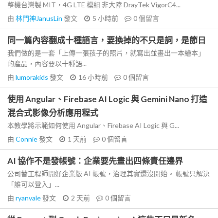
整機台灣製 MIT，4G LTE 模組 非大陸 DrayTek VigorC4...
由
林門神JanusLin
發文
5 小時前
0
個留言
同一篇內容翻成十種語言，要換掉的不只是詞，是節日
我們做的是一套「上傳一張孩子的照片，就寫出並畫出一本繪本」
的產品，內容要以十種語...
由
lumorakids
發文
16 小時前
0
個留言
使用 Angular、Firebase AI Logic 與 Gemini Nano 打造
混合式影像分析應用程式
本教學將示範如何使用 Angular、Firebase AI Logic 與 G...
由
Connie
發文
1 天前
0
個留言
AI 協作不是發帳號：企業要先畫出四條責任邊界
公司替工程師開好企業版 AI 帳號，治理其實還沒開始。 帳號只解決
「誰可以登入」...
由
ryanvale
發文
2 天前
0
個留言