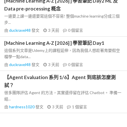
[Machine Learning A-Z [2026] ] 學習筆記 Day2 ML 及
Data pre-processing 概念
一邊要上課一邊還要寫這個不容易! 整個machine learning分成三個
步...
由
duckravel48
發文
3 天前
0
個留言
[Machine Learning A-Z [2026] ] 學習筆記 Day1
這個系列文章是Udemy上的課程延伸，因為我個人想趁著育嬰假空
檔學一點data...
由
duckravel48
發文
3 天前
0
個留言
【Agent Evaluation 系列 1/6】Agent 到底該怎麼測
試？
很多團隊評估 Agent 的方法，其實還停留在評估 Chatbot。 準備一
組...
由
hardness1020
發文
3 天前
1
個留言