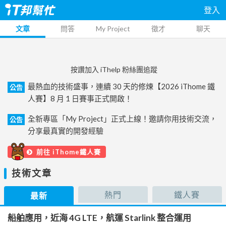
登入
文章
問答
My Project
徵才
聊天
按讚加入 iThelp 粉絲團追蹤
最熱血的技術盛事，連續 30 天的修煉【2026 iThome 鐵
公告
人賽】8 月 1 日賽事正式開啟！
全新專區「My Project」正式上線！邀請你用技術交流，
公告
分享最真實的開發經驗
前往 iThome鐵人賽
技術文章
熱門
鐵人賽
最新
船舶應用，近海 4G LTE，航運 Starlink 整合運用