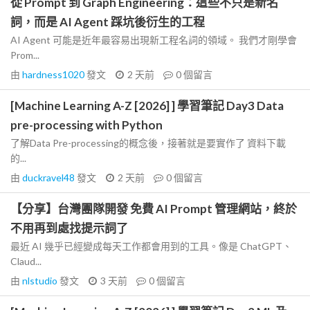
從 Prompt 到 Graph Engineering：這些不只是新名
詞，而是 AI Agent 踩坑後衍生的工程
AI Agent 可能是近年最容易出現新工程名詞的領域。 我們才剛學會
Prom...
由
hardness1020
發文
2 天前
0
個留言
[Machine Learning A-Z [2026] ] 學習筆記 Day3 Data
pre-processing with Python
了解Data Pre-processing的概念後，接著就是要實作了 資料下載
的...
由
duckravel48
發文
2 天前
0
個留言
【分享】台灣團隊開發 免費 AI Prompt 管理網站，終於
不用再到處找提示詞了
最近 AI 幾乎已經變成每天工作都會用到的工具。像是 ChatGPT、
Claud...
由
nlstudio
發文
3 天前
0
個留言