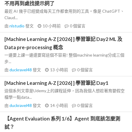
不用再到處找提示詞了
最近 AI 幾乎已經變成每天工作都會用到的工具。像是 ChatGPT、
Claud...
由
nlstudio
發文
10 小時前
0
個留言
[Machine Learning A-Z [2026] ] 學習筆記 Day2 ML 及
Data pre-processing 概念
一邊要上課一邊還要寫這個不容易! 整個machine learning分成三個
步...
由
duckravel48
發文
13 小時前
0
個留言
[Machine Learning A-Z [2026] ] 學習筆記 Day1
這個系列文章是Udemy上的課程延伸，因為我個人想趁著育嬰假空
檔學一點data...
由
duckravel48
發文
14 小時前
0
個留言
【Agent Evaluation 系列 1/6】Agent 到底該怎麼測
試？