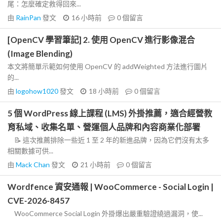
尾：怎麼確定救得回來...
由
RainPan
發文
16 小時前
0
個留言
[OpenCV 學習筆記] 2. 使用 OpenCV 進行影像混合
(Image Blending)
本文將簡單示範如何使用 OpenCV 的 addWeighted 方法進行圖片
的...
由
logohow1020
發文
18 小時前
0
個留言
5 個 WordPress 線上課程 (LMS) 外掛推薦，適合經營教
育私域、收集名單、營運個人品牌和內容商業化部署
📝 這次推薦排除一些近 1 至 2 年的新進品牌，因為它們沒有太多
相關數據可供...
由
Mack Chan
發文
21 小時前
0
個留言
Wordfence 資安通報 | WooCommerce - Social Login |
CVE-2026-8457
WooCommerce Social Login 外掛爆出嚴重驗證繞過漏洞，使...