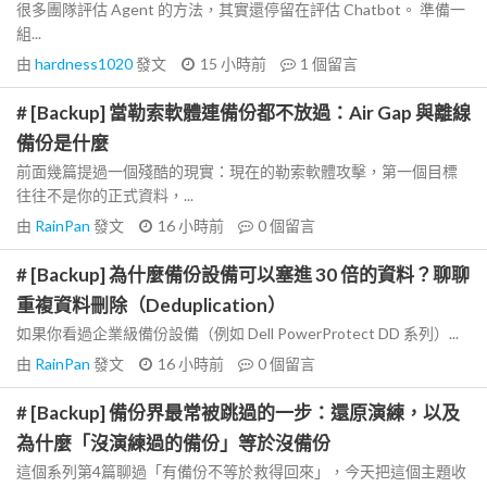
很多團隊評估 Agent 的方法，其實還停留在評估 Chatbot。 準備一
組...
由
hardness1020
發文
15 小時前
1
個留言
# [Backup] 當勒索軟體連備份都不放過：Air Gap 與離線
備份是什麼
前面幾篇提過一個殘酷的現實：現在的勒索軟體攻擊，第一個目標
往往不是你的正式資料，...
由
RainPan
發文
16 小時前
0
個留言
# [Backup] 為什麼備份設備可以塞進 30 倍的資料？聊聊
重複資料刪除（Deduplication）
如果你看過企業級備份設備（例如 Dell PowerProtect DD 系列）...
由
RainPan
發文
16 小時前
0
個留言
# [Backup] 備份界最常被跳過的一步：還原演練，以及
為什麼「沒演練過的備份」等於沒備份
這個系列第4篇聊過「有備份不等於救得回來」，今天把這個主題收