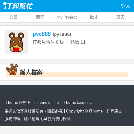
登入
文章
問答
My Project
徵才
聊天
pyc888
(
pyc888
)
iT邦見習生
0
級 ‧ 點數
11
鐵人檔案
iThome 服務
iThome online
iThome Learning
電週文化事業版權所有、轉載必究 | Copyright © iThome
刊登廣告
服務信箱
隱私權聲明與會員使用條款