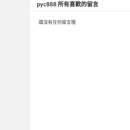
pyc888 所有喜歡的留言
還沒有任何留言哦