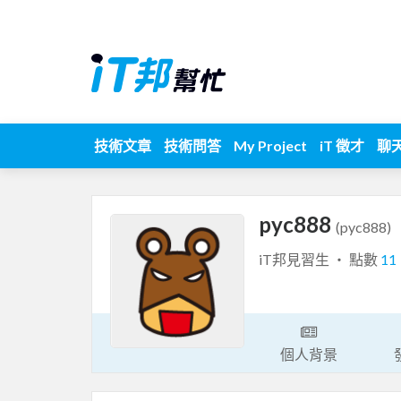
技術文章
技術問答
My Project
iT 徵才
聊
pyc888
(pyc888)
iT邦見習生 ‧ 點數
11
個人背景