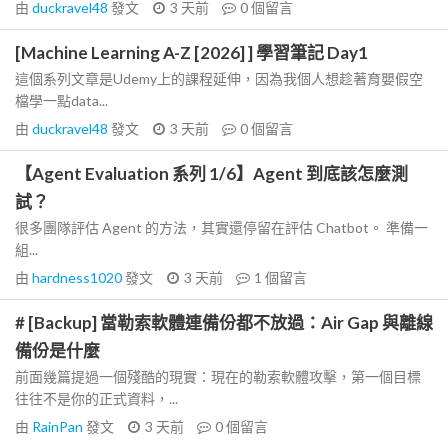
由
duckravel48
發文
3 天前
0
個留言
[Machine Learning A-Z [2026] ] 學習筆記 Day1
這個系列文章是Udemy上的課程延伸，因為我個人想趁著育嬰假空
檔學一點data...
由
duckravel48
發文
3 天前
0
個留言
【Agent Evaluation 系列 1/6】Agent 到底該怎麼測
試？
很多團隊評估 Agent 的方法，其實還停留在評估 Chatbot。 準備一
組...
由
hardness1020
發文
3 天前
1
個留言
# [Backup] 當勒索軟體連備份都不放過：Air Gap 與離線
備份是什麼
前面幾篇提過一個殘酷的現實：現在的勒索軟體攻擊，第一個目標
往往不是你的正式資料，...
由
RainPan
發文
3 天前
0
個留言