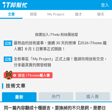
登入
文章
問答
My Project
徵才
聊天
按讚加入 iThelp 粉絲團追蹤
最熱血的技術盛事，連續 30 天的修煉【2026 iThome 鐵
公告
人賽】8 月 1 日賽事正式開啟！
全新專區「My Project」正式上線！邀請你用技術交流，
公告
分享最真實的開發經驗
前往 iThome鐵人賽
技術文章
熱門
鐵人賽
最新
同一篇內容翻成十種語言，要換掉的不只是詞，是節日