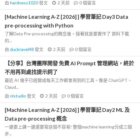
由
hardness1020
發文
2 天前
0
個留言
[Machine Learning A-Z [2026] ] 學習筆記 Day3 Data
pre-processing with Python
了解Data Pre-processing的概念後，接著就是要實作了 資料下載
的...
由
duckravel48
發文
2 天前
0
個留言
【分享】台灣團隊開發 免費 AI Prompt 管理網站，終於
不用再到處找提示詞了
最近 AI 幾乎已經變成每天工作都會用到的工具。像是 ChatGPT、
Claud...
由
nlstudio
發文
2 天前
0
個留言
[Machine Learning A-Z [2026] ] 學習筆記 Day2 ML 及
Data pre-processing 概念
一邊要上課一邊還要寫這個不容易! 整個machine learning分成三個
步...