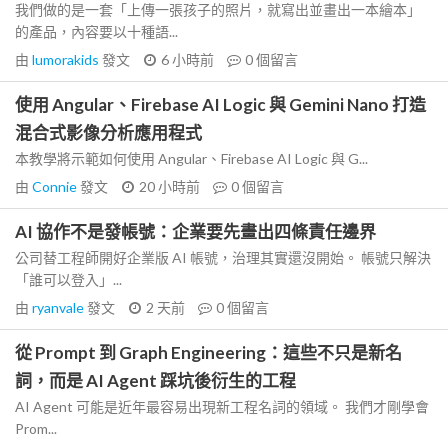
我們做的是一套「上傳一張孩子的照片，就寫出並畫出一本繪本」
的產品，內容要以十種語...
由
lumorakids
發文
6 小時前
0
個留言
使用 Angular、Firebase AI Logic 與 Gemini Nano 打造
混合式影像分析應用程式
本教學將示範如何使用 Angular、Firebase AI Logic 與 G...
由
Connie
發文
20 小時前
0
個留言
AI 協作不是發帳號：企業要先畫出四條責任邊界
公司替工程師開好企業版 AI 帳號，治理其實還沒開始。 帳號只解決
「誰可以登入」...
由
ryanvale
發文
2 天前
0
個留言
從 Prompt 到 Graph Engineering：這些不只是新名
詞，而是 AI Agent 踩坑後衍生的工程
AI Agent 可能是近年最容易出現新工程名詞的領域。 我們才剛學會
Prom...