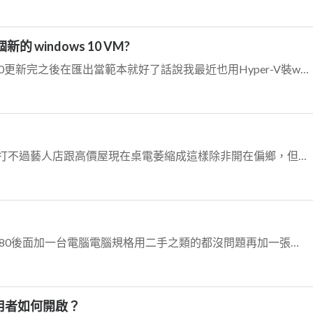
的 windows 10 VM?
先裝好一台Hyper-V上的windows10更新完之後在匯出當範本就好了話說我最近也用Hyper-V裝windows10安裝到更新完也不用一個小時
開組裝電腦工作室別浪費錢了打也打不過藝人店跟高價屋現在桌電萎縮成這樣除非開在偏鄉，但偏鄉的電腦工作室都不務正業了全部都在做監視器，我老家以前的電腦工作室一個一個...
這類要知道駭不駭其實很簡單在P880後面加一台電腦電腦規格用二手之類的都沒問題再加一張網卡，至少要4G記憶體架個free firewall 利用utm所有功能去...
用者如何開啟？