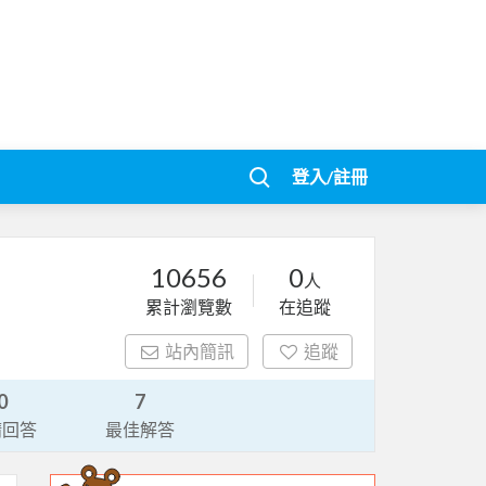
登入/註冊
10656
0
人
累計瀏覽數
在追蹤
站內簡訊
追蹤
0
7
請回答
最佳解答