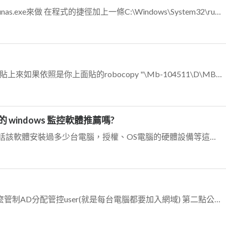
另外一種是不用autoit的方法利用runas.exe來做 在程式的捷徑加上一條C:\Windows\System32\runas.exe /user:admi...
你要不要把所有robocopy的指令碼貼上來如果依照是你上面貼的robocopy "\Mb-104511\D\MBVision\Bin_Wafer\E...
 windows 監控軟體推薦嗎?
你要的只是收集電腦資產內容，包括該軟體安裝過多少台電腦，授權、OS電腦的硬體設備等這些開源的資產管理系統有此功能，但安裝權限、上網限制、操作畫面我跟你說，這完全...
第一個先確認公司對於user採取什麼管制AD分配管控user(就是每台電腦都要加入網域) 第二點公司目前用電腦的user人數約在那？如果是低於二十人以下，用DH...