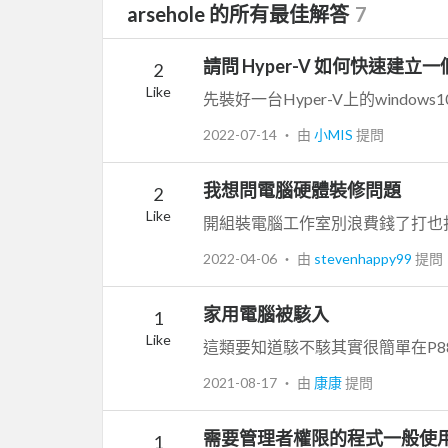
arsehole 的所有最佳解答
7
請問 Hyper-V 如何快速建立一個新
2
Like
2022-07-14
‧ 由
小MIS
提問
我想問電腦硬體裝修問題
2
Like
2022-04-06
‧ 由
stevenhappy99
提問
家用電腦被駭入
1
Like
2021-08-17
‧ 由
康康
提問
需要管理者權限的程式一般使
1