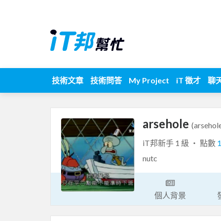
技術文章
技術問答
My Project
iT 徵才
聊
arsehole
(arsehol
iT邦新手 1 級 ‧ 點數
nutc
個人背景