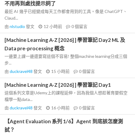
不用再到處找提示詞了
最近 AI 幾乎已經變成每天工作都會用到的工具。像是 ChatGPT、
Claud...
由
nlstudio
發文
12 小時前
0
個留言
[Machine Learning A-Z [2026] ] 學習筆記 Day2 ML 及
Data pre-processing 概念
一邊要上課一邊還要寫這個不容易! 整個machine learning分成三個
步...
由
duckravel48
發文
15 小時前
0
個留言
[Machine Learning A-Z [2026] ] 學習筆記 Day1
這個系列文章是Udemy上的課程延伸，因為我個人想趁著育嬰假空
檔學一點data...
由
duckravel48
發文
16 小時前
0
個留言
【Agent Evaluation 系列 1/6】Agent 到底該怎麼測
試？