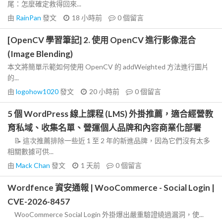
尾：怎麼確定救得回來...
由
RainPan
發文
18 小時前
0
個留言
[OpenCV 學習筆記] 2. 使用 OpenCV 進行影像混合
(Image Blending)
本文將簡單示範如何使用 OpenCV 的 addWeighted 方法進行圖片
的...
由
logohow1020
發文
20 小時前
0
個留言
5 個 WordPress 線上課程 (LMS) 外掛推薦，適合經營教
育私域、收集名單、營運個人品牌和內容商業化部署
📝 這次推薦排除一些近 1 至 2 年的新進品牌，因為它們沒有太多
相關數據可供...
由
Mack Chan
發文
1 天前
0
個留言
Wordfence 資安通報 | WooCommerce - Social Login |
CVE-2026-8457
WooCommerce Social Login 外掛爆出嚴重驗證繞過漏洞，使...