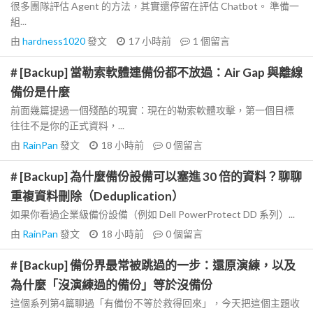
很多團隊評估 Agent 的方法，其實還停留在評估 Chatbot。 準備一
組...
由
hardness1020
發文
17 小時前
1
個留言
# [Backup] 當勒索軟體連備份都不放過：Air Gap 與離線
備份是什麼
前面幾篇提過一個殘酷的現實：現在的勒索軟體攻擊，第一個目標
往往不是你的正式資料，...
由
RainPan
發文
18 小時前
0
個留言
# [Backup] 為什麼備份設備可以塞進 30 倍的資料？聊聊
重複資料刪除（Deduplication）
如果你看過企業級備份設備（例如 Dell PowerProtect DD 系列）...
由
RainPan
發文
18 小時前
0
個留言
# [Backup] 備份界最常被跳過的一步：還原演練，以及
為什麼「沒演練過的備份」等於沒備份
這個系列第4篇聊過「有備份不等於救得回來」，今天把這個主題收