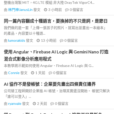
整機台灣製 MIT，4G LTE 模組 非大陸 DrayTek VigorC4...
由
林門神JanusLin
發文
3 小時前
0
個留言
同一篇內容翻成十種語言，要換掉的不只是詞，是節日
我們做的是一套「上傳一張孩子的照片，就寫出並畫出一本繪本」
的產品，內容要以十種語...
由
lumorakids
發文
13 小時前
0
個留言
使用 Angular、Firebase AI Logic 與 Gemini Nano 打造
混合式影像分析應用程式
本教學將示範如何使用 Angular、Firebase AI Logic 與 G...
由
Connie
發文
1 天前
0
個留言
AI 協作不是發帳號：企業要先畫出四條責任邊界
公司替工程師開好企業版 AI 帳號，治理其實還沒開始。 帳號只解決
「誰可以登入」...
由
ryanvale
發文
2 天前
0
個留言