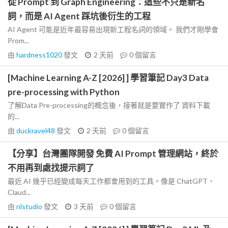
從 Prompt 到 Graph Engineering：這些不只是新名
詞，而是 AI Agent 踩坑後衍生的工程
AI Agent 可能是近年最容易出現新工程名詞的領域。 我們才剛學會
Prom...
由
hardness1020
發文
2 天前
0
個留言
[Machine Learning A-Z [2026] ] 學習筆記 Day3 Data
pre-processing with Python
了解Data Pre-processing的概念後，接著就是要實作了 資料下載
的...
由
duckravel48
發文
2 天前
0
個留言
【分享】台灣團隊開發 免費 AI Prompt 管理網站，終於
不用再到處找提示詞了
最近 AI 幾乎已經變成每天工作都會用到的工具。像是 ChatGPT、
Claud...
由
nlstudio
發文
3 天前
0
個留言