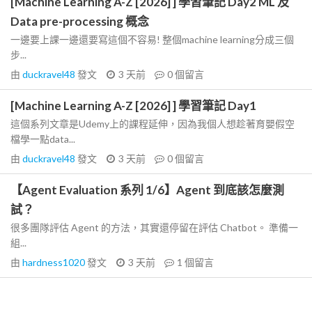
[Machine Learning A-Z [2026] ] 學習筆記 Day2 ML 及
Data pre-processing 概念
一邊要上課一邊還要寫這個不容易! 整個machine learning分成三個
步...
由
duckravel48
發文
3 天前
0
個留言
[Machine Learning A-Z [2026] ] 學習筆記 Day1
這個系列文章是Udemy上的課程延伸，因為我個人想趁著育嬰假空
檔學一點data...
由
duckravel48
發文
3 天前
0
個留言
【Agent Evaluation 系列 1/6】Agent 到底該怎麼測
試？
很多團隊評估 Agent 的方法，其實還停留在評估 Chatbot。 準備一
組...
由
hardness1020
發文
3 天前
1
個留言