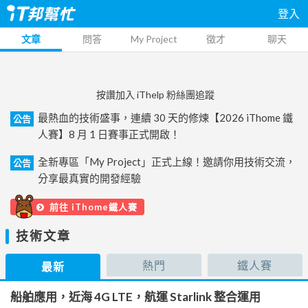
登入
文章
問答
My Project
徵才
聊天
按讚加入 iThelp 粉絲團追蹤
最熱血的技術盛事，連續 30 天的修煉【2026 iThome 鐵
公告
人賽】8 月 1 日賽事正式開啟！
全新專區「My Project」正式上線！邀請你用技術交流，
公告
分享最真實的開發經驗
前往 iThome鐵人賽
技術文章
熱門
鐵人賽
最新
船舶應用，近海 4G LTE，航運 Starlink 整合運用