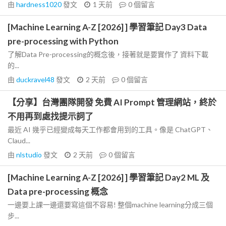
由
hardness1020
發文
1 天前
0
個留言
[Machine Learning A-Z [2026] ] 學習筆記 Day3 Data
pre-processing with Python
了解Data Pre-processing的概念後，接著就是要實作了 資料下載
的...
由
duckravel48
發文
2 天前
0
個留言
【分享】台灣團隊開發 免費 AI Prompt 管理網站，終於
不用再到處找提示詞了
最近 AI 幾乎已經變成每天工作都會用到的工具。像是 ChatGPT、
Claud...
由
nlstudio
發文
2 天前
0
個留言
[Machine Learning A-Z [2026] ] 學習筆記 Day2 ML 及
Data pre-processing 概念
一邊要上課一邊還要寫這個不容易! 整個machine learning分成三個
步...