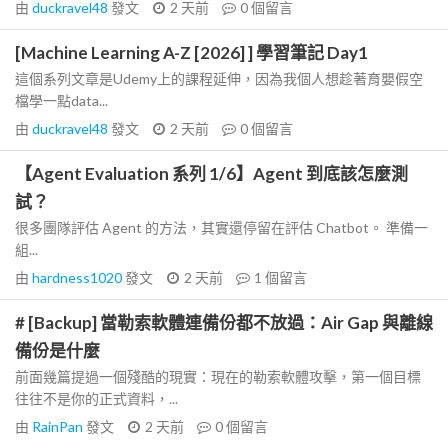
由
duckravel48
發文
2 天前
0
個留言
[Machine Learning A-Z [2026] ] 學習筆記 Day1
這個系列文章是Udemy上的課程延伸，因為我個人想趁著育嬰假空
檔學一點data...
由
duckravel48
發文
2 天前
0
個留言
【Agent Evaluation 系列 1/6】Agent 到底該怎麼測
試？
很多團隊評估 Agent 的方法，其實還停留在評估 Chatbot。 準備一
組...
由
hardness1020
發文
2 天前
1
個留言
# [Backup] 當勒索軟體連備份都不放過：Air Gap 與離線
備份是什麼
前面幾篇提過一個殘酷的現實：現在的勒索軟體攻擊，第一個目標
往往不是你的正式資料，...
由
RainPan
發文
2 天前
0
個留言