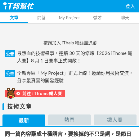
登入
文章
問答
My Project
徵才
聊天
按讚加入 iThelp 粉絲團追蹤
最熱血的技術盛事，連續 30 天的修煉【2026 iThome 鐵
公告
人賽】8 月 1 日賽事正式開啟！
全新專區「My Project」正式上線！邀請你用技術交流，
公告
分享最真實的開發經驗
前往 iThome鐵人賽
技術文章
熱門
鐵人賽
最新
同一篇內容翻成十種語言，要換掉的不只是詞，是節日