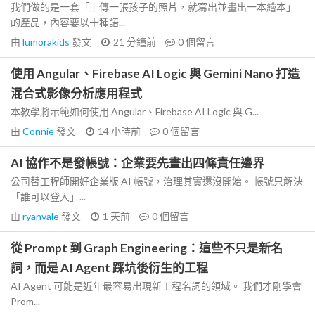
我們做的是一套「上傳一張孩子的照片，就寫出並畫出一本繪本」
的產品，內容要以十種語...
由
lumorakids
發文
21 分鐘前
0
個留言
使用 Angular、Firebase AI Logic 與 Gemini Nano 打造
混合式影像分析應用程式
本教學將示範如何使用 Angular、Firebase AI Logic 與 G...
由
Connie
發文
14 小時前
0
個留言
AI 協作不是發帳號：企業要先畫出四條責任邊界
公司替工程師開好企業版 AI 帳號，治理其實還沒開始。 帳號只解決
「誰可以登入」...
由
ryanvale
發文
1 天前
0
個留言
從 Prompt 到 Graph Engineering：這些不只是新名
詞，而是 AI Agent 踩坑後衍生的工程
AI Agent 可能是近年最容易出現新工程名詞的領域。 我們才剛學會
Prom...