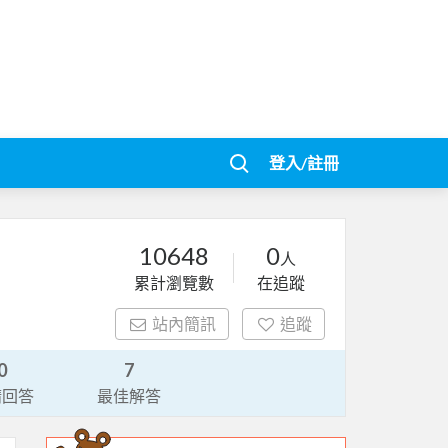
登入/註冊
10648
0
人
累計瀏覽數
在追蹤
站內簡訊
追蹤
0
7
請回答
最佳解答