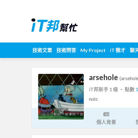
技術文章
技術問答
My Project
iT 徵才
聊
arsehole
(arsehol
iT邦新手 1 級 ‧ 點數
nutc
個人背景