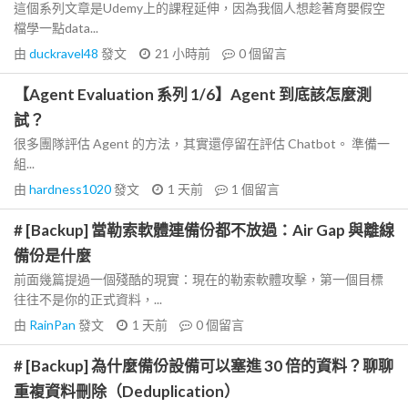
這個系列文章是Udemy上的課程延伸，因為我個人想趁著育嬰假空
檔學一點data...
由
duckravel48
發文
21 小時前
0
個留言
【Agent Evaluation 系列 1/6】Agent 到底該怎麼測
試？
很多團隊評估 Agent 的方法，其實還停留在評估 Chatbot。 準備一
組...
由
hardness1020
發文
1 天前
1
個留言
# [Backup] 當勒索軟體連備份都不放過：Air Gap 與離線
備份是什麼
前面幾篇提過一個殘酷的現實：現在的勒索軟體攻擊，第一個目標
往往不是你的正式資料，...
由
RainPan
發文
1 天前
0
個留言
# [Backup] 為什麼備份設備可以塞進 30 倍的資料？聊聊
重複資料刪除（Deduplication）