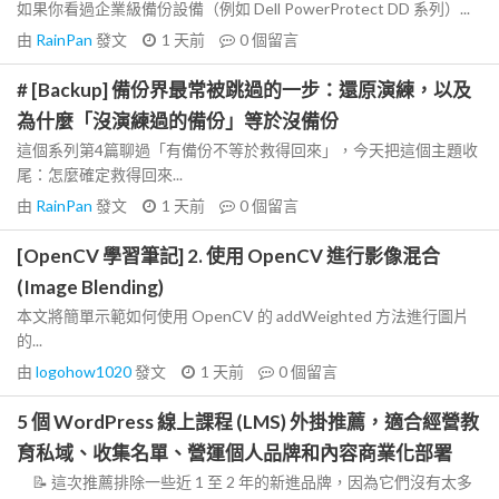
如果你看過企業級備份設備（例如 Dell PowerProtect DD 系列）...
由
RainPan
發文
1 天前
0
個留言
# [Backup] 備份界最常被跳過的一步：還原演練，以及
為什麼「沒演練過的備份」等於沒備份
這個系列第4篇聊過「有備份不等於救得回來」，今天把這個主題收
尾：怎麼確定救得回來...
由
RainPan
發文
1 天前
0
個留言
[OpenCV 學習筆記] 2. 使用 OpenCV 進行影像混合
(Image Blending)
本文將簡單示範如何使用 OpenCV 的 addWeighted 方法進行圖片
的...
由
logohow1020
發文
1 天前
0
個留言
5 個 WordPress 線上課程 (LMS) 外掛推薦，適合經營教
育私域、收集名單、營運個人品牌和內容商業化部署
📝 這次推薦排除一些近 1 至 2 年的新進品牌，因為它們沒有太多