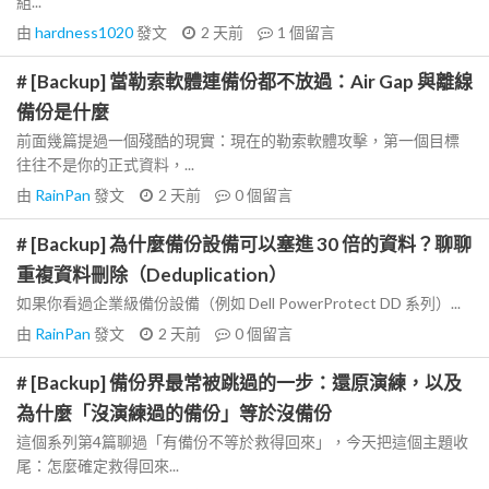
組...
由
hardness1020
發文
2 天前
1
個留言
# [Backup] 當勒索軟體連備份都不放過：Air Gap 與離線
備份是什麼
前面幾篇提過一個殘酷的現實：現在的勒索軟體攻擊，第一個目標
往往不是你的正式資料，...
由
RainPan
發文
2 天前
0
個留言
# [Backup] 為什麼備份設備可以塞進 30 倍的資料？聊聊
重複資料刪除（Deduplication）
如果你看過企業級備份設備（例如 Dell PowerProtect DD 系列）...
由
RainPan
發文
2 天前
0
個留言
# [Backup] 備份界最常被跳過的一步：還原演練，以及
為什麼「沒演練過的備份」等於沒備份
這個系列第4篇聊過「有備份不等於救得回來」，今天把這個主題收
尾：怎麼確定救得回來...