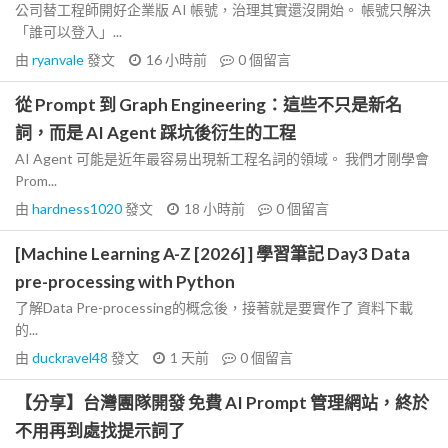
公司替工程師開好企業版 AI 帳號，治理其實還沒開始。 帳號只解決
「誰可以登入」...
由
ryanvale
發文
16 小時前
0
個留言
從 Prompt 到 Graph Engineering：這些不只是新名
詞，而是 AI Agent 踩坑後衍生的工程
AI Agent 可能是近年最容易出現新工程名詞的領域。 我們才剛學會
Prom...
由
hardness1020
發文
18 小時前
0
個留言
[Machine Learning A-Z [2026] ] 學習筆記 Day3 Data
pre-processing with Python
了解Data Pre-processing的概念後，接著就是要實作了 資料下載
的...
由
duckravel48
發文
1 天前
0
個留言
【分享】台灣團隊開發 免費 AI Prompt 管理網站，終於
不用再到處找提示詞了