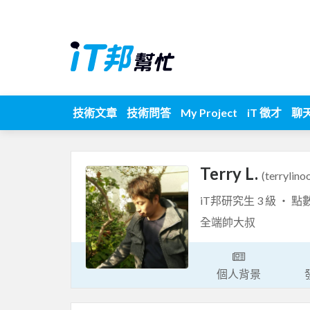
技術文章
技術問答
My Project
iT 徵才
聊
Terry L.
(terrylino
iT邦研究生 3 級 ‧ 點
全端帥大叔
個人背景