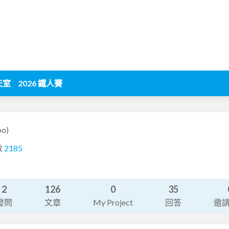
天室
2026 鐵人賽
oo)
數
2185
2
126
0
35
發問
文章
My Project
回答
邀