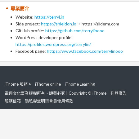
專業簡介
Website:
https://terryl.in
Side project:
https://shieldon.io
、https://sliderm.com
GitHub profile:
https://github.com/terrylinooo
WordPress developer profile:
https://profiles.wordpress.org/terrylin/
Facebook page:
https://www.facebook.com/terrylinooo
iThome 服務
iThome online
iThome Learning
電週文化事業版權所有、轉載必究 | Copyright © iThome
刊登廣告
服務信箱
隱私權聲明與會員使用條款