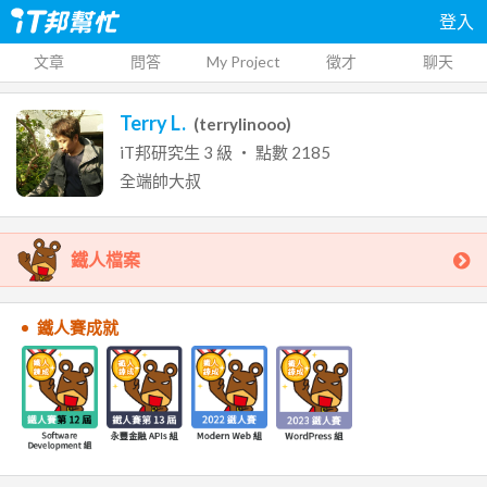
登入
文章
問答
My Project
徵才
聊天
Terry L.
(
terrylinooo
)
iT邦研究生
3
級 ‧ 點數
2185
全端帥大叔
鐵人檔案
鐵人賽成就