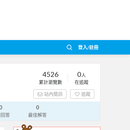
登入/註冊
4526
0
人
累計瀏覽數
在追蹤
站內簡訊
追蹤
0
0
請回答
最佳解答