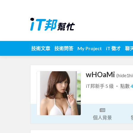
技術文章
技術問答
My Project
iT 徵才
聊
wHOaMi
(hide1hi
iT邦新手 5 級 ‧ 點數
個人背景