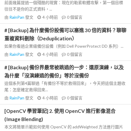
前面幾篇提過一個殘酷的現實：現在的勒索軟體攻擊，第一個目標
往往不是你的正式資料，...
由
RainPan
發文
4 小時前
0
個留言
# [Backup] 為什麼備份設備可以塞進 30 倍的資料？聊聊
重複資料刪除（Deduplication）
如果你看過企業級備份設備（例如 Dell PowerProtect DD 系列）...
由
RainPan
發文
4 小時前
0
個留言
# [Backup] 備份界最常被跳過的一步：還原演練，以及
為什麼「沒演練過的備份」等於沒備份
這個系列第4篇聊過「有備份不等於救得回來」，今天把這個主題收
尾：怎麼確定救得回來...
由
RainPan
發文
4 小時前
0
個留言
[OpenCV 學習筆記] 2. 使用 OpenCV 進行影像混合
(Image Blending)
本文將簡單示範如何使用 OpenCV 的 addWeighted 方法進行圖片