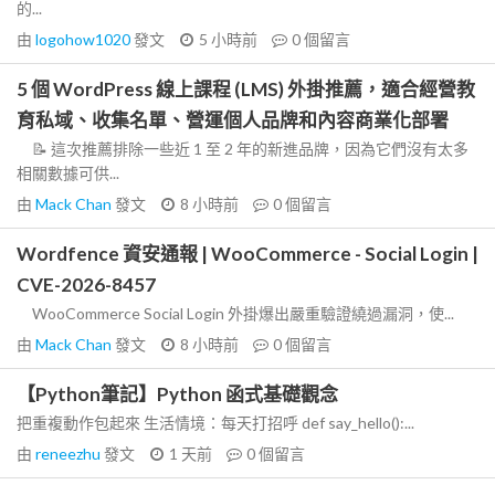
的...
由
logohow1020
發文
5 小時前
0
個留言
5 個 WordPress 線上課程 (LMS) 外掛推薦，適合經營教
育私域、收集名單、營運個人品牌和內容商業化部署
📝 這次推薦排除一些近 1 至 2 年的新進品牌，因為它們沒有太多
相關數據可供...
由
Mack Chan
發文
8 小時前
0
個留言
Wordfence 資安通報 | WooCommerce - Social Login |
CVE-2026-8457
WooCommerce Social Login 外掛爆出嚴重驗證繞過漏洞，使...
由
Mack Chan
發文
8 小時前
0
個留言
【Python筆記】Python 函式基礎觀念
把重複動作包起來 生活情境：每天打招呼 def say_hello():...
由
reneezhu
發文
1 天前
0
個留言