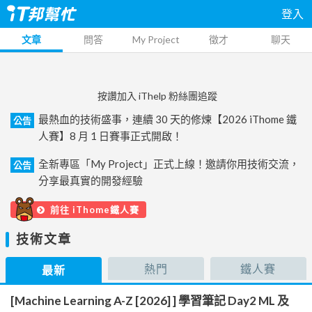
登入
文章
問答
My Project
徵才
聊天
按讚加入 iThelp 粉絲團追蹤
最熱血的技術盛事，連續 30 天的修煉【2026 iThome 鐵
公告
人賽】8 月 1 日賽事正式開啟！
全新專區「My Project」正式上線！邀請你用技術交流，
公告
分享最真實的開發經驗
前往 iThome鐵人賽
技術文章
熱門
鐵人賽
最新
[Machine Learning A-Z [2026] ] 學習筆記 Day2 ML 及