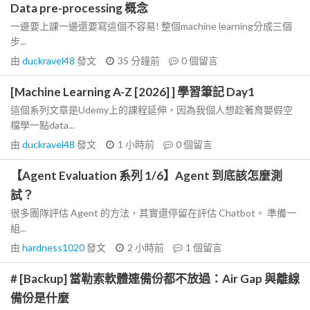
Data pre-processing 概念
一邊要上課一邊還要寫這個不容易! 整個machine learning分成三個
步...
由
duckravel48
發文
35 分鐘前
0
個留言
[Machine Learning A-Z [2026] ] 學習筆記 Day1
這個系列文章是Udemy上的課程延伸，因為我個人想趁著育嬰假空
檔學一點data...
由
duckravel48
發文
1 小時前
0
個留言
【Agent Evaluation 系列 1/6】Agent 到底該怎麼測
試？
很多團隊評估 Agent 的方法，其實還停留在評估 Chatbot。 準備一
組...
由
hardness1020
發文
2 小時前
1
個留言
# [Backup] 當勒索軟體連備份都不放過：Air Gap 與離線
備份是什麼