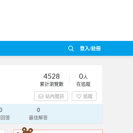
登入/註冊
4528
0
人
累計瀏覽數
在追蹤
站內簡訊
追蹤
0
0
請回答
最佳解答