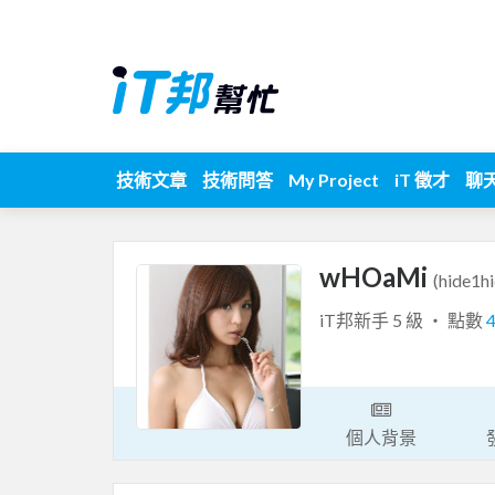
技術文章
技術問答
My Project
iT 徵才
聊
wHOaMi
(hide1hi
iT邦新手 5 級 ‧ 點數
個人背景