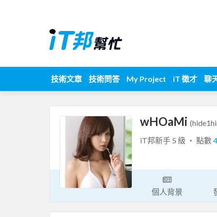
技術文章
技術問答
My Project
iT 徵才
聊
wHOaMi
(hide1hi
iT邦新手 5 級 ‧ 點數
個人背景