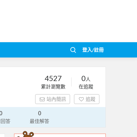
登入/註冊
4527
0
人
累計瀏覽數
在追蹤
站內簡訊
追蹤
0
0
請回答
最佳解答