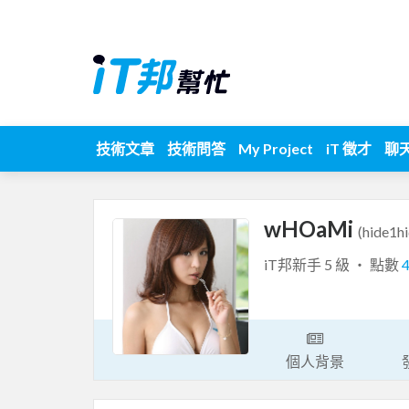
技術文章
技術問答
My Project
iT 徵才
聊
wHOaMi
(hide1hi
iT邦新手 5 級 ‧ 點數
個人背景