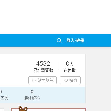
登入/註冊
4532
0
人
累計瀏覽數
在追蹤
站內簡訊
追蹤
0
0
請回答
最佳解答