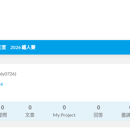
天室
2026 鐵人賽
nly0726)
14
0
0
0
0
發問
文章
My Project
回答
邀