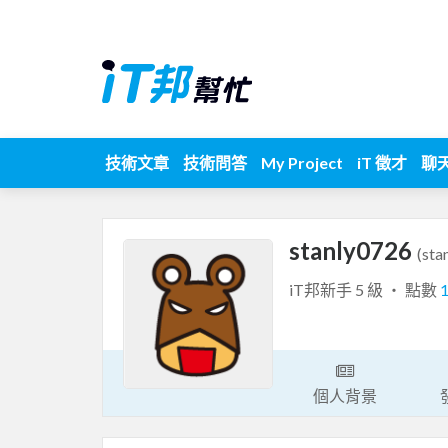
技術文章
技術問答
My Project
iT 徵才
聊
stanly0726
(sta
iT邦新手 5 級 ‧ 點數
個人背景