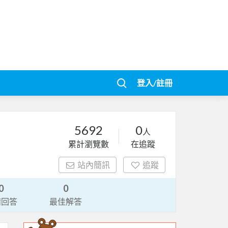
登入/註冊
5692
0
人
累計瀏覽數
在追蹤
站內簡訊
追蹤
0
0
請回答
最佳解答