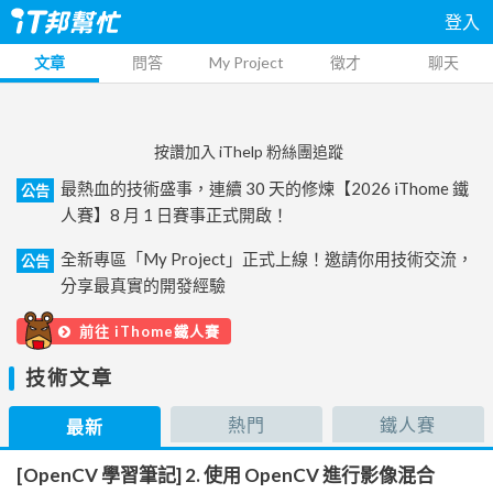
登入
文章
問答
My Project
徵才
聊天
按讚加入 iThelp 粉絲團追蹤
最熱血的技術盛事，連續 30 天的修煉【2026 iThome 鐵
公告
人賽】8 月 1 日賽事正式開啟！
全新專區「My Project」正式上線！邀請你用技術交流，
公告
分享最真實的開發經驗
前往 iThome鐵人賽
技術文章
熱門
鐵人賽
最新
[OpenCV 學習筆記] 2. 使用 OpenCV 進行影像混合