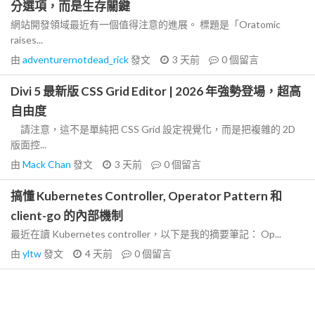
分選項，而是生存關鍵
網站開發領域最近有一個值得注意的進展。 標題是「Oratomic
raises...
由
adventurernotdead_rick
發文
3 天前
0
個留言
Divi 5 最新版 CSS Grid Editor | 2026 年強勢登場，超高
自由度
請注意，這不是單純把 CSS Grid 設定視覺化，而是把複雜的 2D
版面控...
由
Mack Chan
發文
3 天前
0
個留言
搞懂 Kubernetes Controller, Operator Pattern 和
client-go 的內部機制
最近在讀 Kubernetes controller，以下是我的摘要筆記： Op...
由
yltw
發文
4 天前
0
個留言