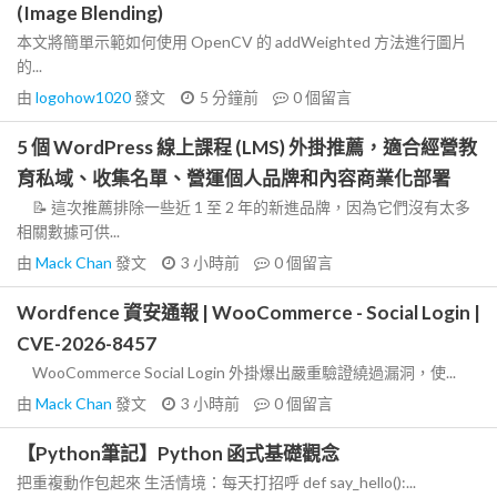
(Image Blending)
本文將簡單示範如何使用 OpenCV 的 addWeighted 方法進行圖片
的...
由
logohow1020
發文
5 分鐘前
0
個留言
5 個 WordPress 線上課程 (LMS) 外掛推薦，適合經營教
育私域、收集名單、營運個人品牌和內容商業化部署
📝 這次推薦排除一些近 1 至 2 年的新進品牌，因為它們沒有太多
相關數據可供...
由
Mack Chan
發文
3 小時前
0
個留言
Wordfence 資安通報 | WooCommerce - Social Login |
CVE-2026-8457
WooCommerce Social Login 外掛爆出嚴重驗證繞過漏洞，使...
由
Mack Chan
發文
3 小時前
0
個留言
【Python筆記】Python 函式基礎觀念
把重複動作包起來 生活情境：每天打招呼 def say_hello():...