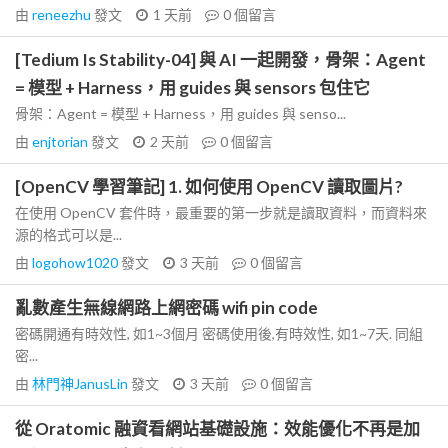
由
reneezhu
發文
1 天前
0
個留言
[Tedium Is Stability-04] 與 AI 一起開發，骨架：Agent
= 模型 + Harness，用 guides 與 sensors 包住它
骨架：Agent = 模型 + Harness，用 guides 與 senso...
由
enjtorian
發文
2 天前
0
個留言
[OpenCV 學習筆記] 1. 如何使用 OpenCV 讀取圖片?
在使用 OpenCV 套件時，最重要的第一步就是讀取資料，而資料來
源的格式可以是...
由
logohow1020
發文
3 天前
0
個留言
亂數產生無線網路上網密碼 wifi pin code
密碼開通有時效性, 如1~3個月 密碼使用後,有時效性, 如1~7天. 同組
密...
由
林門神JanusLin
發文
3 天前
0
個留言
從 Oratomic 融資看網站基礎設施：效能優化不再是加