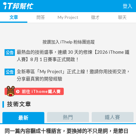
登入
文章
問答
My Project
徵才
聊天
按讚加入 iThelp 粉絲團追蹤
最熱血的技術盛事，連續 30 天的修煉【2026 iThome 鐵
公告
人賽】8 月 1 日賽事正式開啟！
全新專區「My Project」正式上線！邀請你用技術交流，
公告
分享最真實的開發經驗
前往 iThome鐵人賽
技術文章
熱門
鐵人賽
最新
同一篇內容翻成十種語言，要換掉的不只是詞，是節日