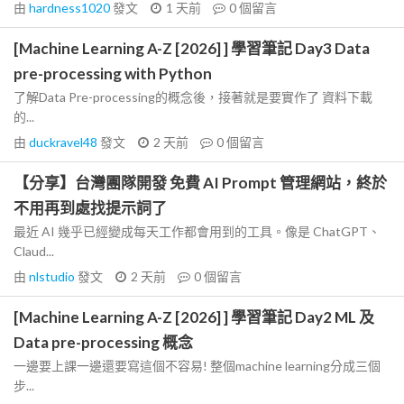
由
hardness1020
發文
1 天前
0
個留言
[Machine Learning A-Z [2026] ] 學習筆記 Day3 Data
pre-processing with Python
了解Data Pre-processing的概念後，接著就是要實作了 資料下載
的...
由
duckravel48
發文
2 天前
0
個留言
【分享】台灣團隊開發 免費 AI Prompt 管理網站，終於
不用再到處找提示詞了
最近 AI 幾乎已經變成每天工作都會用到的工具。像是 ChatGPT、
Claud...
由
nlstudio
發文
2 天前
0
個留言
[Machine Learning A-Z [2026] ] 學習筆記 Day2 ML 及
Data pre-processing 概念
一邊要上課一邊還要寫這個不容易! 整個machine learning分成三個
步...