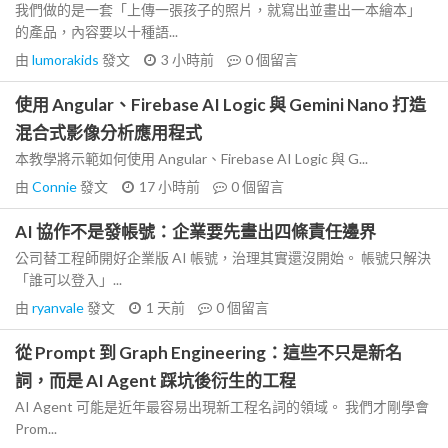
我們做的是一套「上傳一張孩子的照片，就寫出並畫出一本繪本」
的產品，內容要以十種語...
由
lumorakids
發文
3 小時前
0
個留言
使用 Angular、Firebase AI Logic 與 Gemini Nano 打造
混合式影像分析應用程式
本教學將示範如何使用 Angular、Firebase AI Logic 與 G...
由
Connie
發文
17 小時前
0
個留言
AI 協作不是發帳號：企業要先畫出四條責任邊界
公司替工程師開好企業版 AI 帳號，治理其實還沒開始。 帳號只解決
「誰可以登入」...
由
ryanvale
發文
1 天前
0
個留言
從 Prompt 到 Graph Engineering：這些不只是新名
詞，而是 AI Agent 踩坑後衍生的工程
AI Agent 可能是近年最容易出現新工程名詞的領域。 我們才剛學會
Prom...