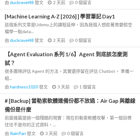
由
duckravel48
發文
2 天前
0
個留言
[Machine Learning A-Z [2026] ] 學習筆記 Day1
這個系列文章是Udemy上的課程延伸，因為我個人想趁著育嬰假空
檔學一點data...
由
duckravel48
發文
2 天前
0
個留言
【Agent Evaluation 系列 1/6】Agent 到底該怎麼測
試？
很多團隊評估 Agent 的方法，其實還停留在評估 Chatbot。 準備一
組...
由
hardness1020
發文
3 天前
1
個留言
# [Backup] 當勒索軟體連備份都不放過：Air Gap 與離線
備份是什麼
前面幾篇提過一個殘酷的現實：現在的勒索軟體攻擊，第一個目標
往往不是你的正式資料，...
由
RainPan
發文
3 天前
0
個留言