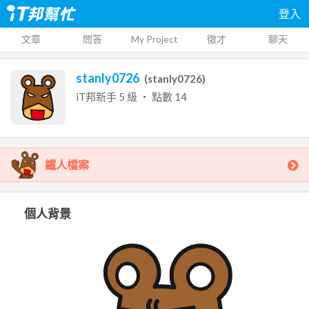
登入
文章
問答
My Project
徵才
聊天
stanly0726
(
stanly0726
)
iT邦新手
5
級 ‧ 點數
14
鐵人檔案
個人背景