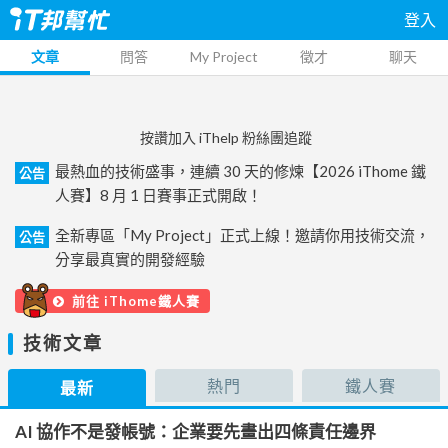
登入
文章
問答
My Project
徵才
聊天
按讚加入 iThelp 粉絲團追蹤
最熱血的技術盛事，連續 30 天的修煉【2026 iThome 鐵
公告
人賽】8 月 1 日賽事正式開啟！
全新專區「My Project」正式上線！邀請你用技術交流，
公告
分享最真實的開發經驗
前往 iThome鐵人賽
技術文章
熱門
鐵人賽
最新
AI 協作不是發帳號：企業要先畫出四條責任邊界