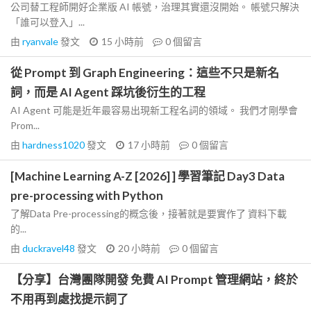
公司替工程師開好企業版 AI 帳號，治理其實還沒開始。 帳號只解決
「誰可以登入」...
由
ryanvale
發文
15 小時前
0
個留言
從 Prompt 到 Graph Engineering：這些不只是新名
詞，而是 AI Agent 踩坑後衍生的工程
AI Agent 可能是近年最容易出現新工程名詞的領域。 我們才剛學會
Prom...
由
hardness1020
發文
17 小時前
0
個留言
[Machine Learning A-Z [2026] ] 學習筆記 Day3 Data
pre-processing with Python
了解Data Pre-processing的概念後，接著就是要實作了 資料下載
的...
由
duckravel48
發文
20 小時前
0
個留言
【分享】台灣團隊開發 免費 AI Prompt 管理網站，終於
不用再到處找提示詞了