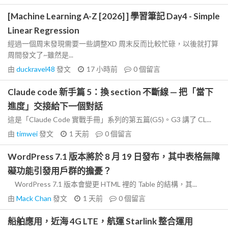
[Machine Learning A-Z [2026] ] 學習筆記 Day4 - Simple
Linear Regression
經過一個周末發現需要一些調整XD 周末反而比較忙碌，以後就打算
周間發文了~雖然是...
由
duckravel48
發文
17 小時前
0
個留言
Claude code 新手篇 5：換 section 不斷線 — 把「當下
進度」交接給下一個對話
這是「Claude Code 實戰手冊」系列的第五篇(G5)。G3 講了 CL...
由
timwei
發文
1 天前
0
個留言
WordPress 7.1 版本將於 8 月 19 日發布，其中表格無障
礙功能引發用戶群的擔憂？
WordPress 7.1 版本會變更 HTML 裡的 Table 的結構，其...
由
Mack Chan
發文
1 天前
0
個留言
船舶應用，近海 4G LTE，航運 Starlink 整合運用