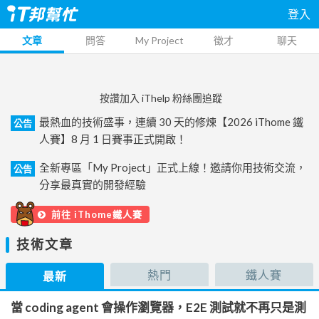
登入
文章
問答
My Project
徵才
聊天
按讚加入 iThelp 粉絲團追蹤
最熱血的技術盛事，連續 30 天的修煉【2026 iThome 鐵
公告
人賽】8 月 1 日賽事正式開啟！
全新專區「My Project」正式上線！邀請你用技術交流，
公告
分享最真實的開發經驗
前往 iThome鐵人賽
技術文章
熱門
鐵人賽
最新
當 coding agent 會操作瀏覽器，E2E 測試就不再只是測