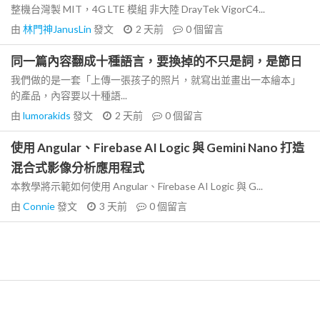
整機台灣製 MIT，4G LTE 模組 非大陸 DrayTek VigorC4...
由
林門神JanusLin
發文
2 天前
0
個留言
同一篇內容翻成十種語言，要換掉的不只是詞，是節日
我們做的是一套「上傳一張孩子的照片，就寫出並畫出一本繪本」
的產品，內容要以十種語...
由
lumorakids
發文
2 天前
0
個留言
使用 Angular、Firebase AI Logic 與 Gemini Nano 打造
混合式影像分析應用程式
本教學將示範如何使用 Angular、Firebase AI Logic 與 G...
由
Connie
發文
3 天前
0
個留言