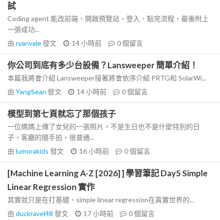
試
Coding agent 能改前端、開啟預覽站、登入、點完流程，最後附上
一張成功...
由
ryanvale
發文
14 小時前
0
個留言
你公司到底有多少台設備？Lansweeper 簡單介紹！
本篇我將會介紹 Lansweeper接著將會依序介紹 PRTG和 SolarWi...
由
YangSean
發文
14 小時前
0
個留言
模型到第七頁就忘了那個孩子
一位媽媽上傳了女兒的一張照片。不是生日也不是什麼特別的日
子，客廳的隨手拍，很普通...
由
lumorakids
發文
16 小時前
0
個留言
[Machine Learning A-Z [2026] ] 學習筆記 Day5 Simple
Linear Regression 實作
其實就只是在打基礎、simple linear regression在真實世界的...
由
duckravel48
發文
17 小時前
0
個留言