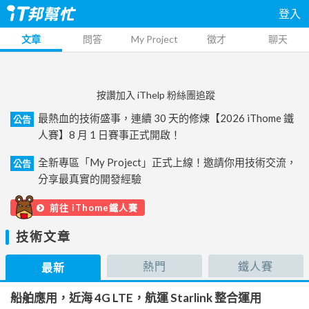
登入
文章
問答
My Project
徵才
聊天
按讚加入 iThelp 粉絲團追蹤
最熱血的技術盛事，連續 30 天的修煉【2026 iThome 鐵
公告
人賽】8 月 1 日賽事正式開啟！
全新專區「My Project」正式上線！邀請你用技術交流，
公告
分享最真實的開發經驗
前往 iThome鐵人賽
技術文章
熱門
鐵人賽
最新
船舶應用，近海 4G LTE，航運 Starlink 整合運用