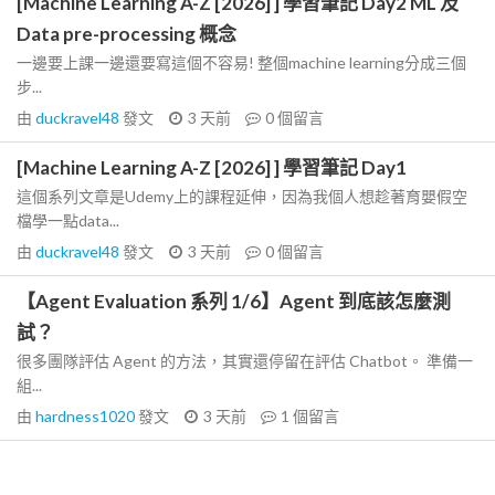
[Machine Learning A-Z [2026] ] 學習筆記 Day2 ML 及
Data pre-processing 概念
一邊要上課一邊還要寫這個不容易! 整個machine learning分成三個
步...
由
duckravel48
發文
3 天前
0
個留言
[Machine Learning A-Z [2026] ] 學習筆記 Day1
這個系列文章是Udemy上的課程延伸，因為我個人想趁著育嬰假空
檔學一點data...
由
duckravel48
發文
3 天前
0
個留言
【Agent Evaluation 系列 1/6】Agent 到底該怎麼測
試？
很多團隊評估 Agent 的方法，其實還停留在評估 Chatbot。 準備一
組...
由
hardness1020
發文
3 天前
1
個留言