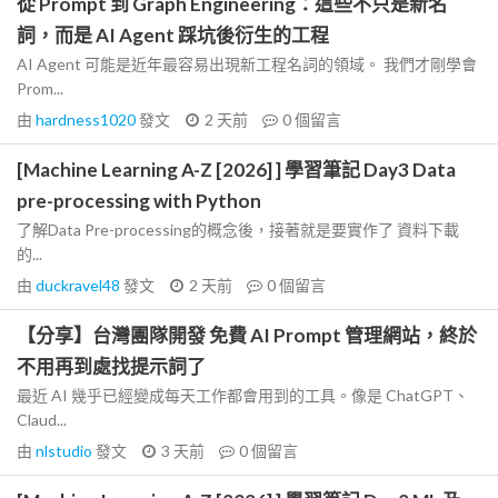
從 Prompt 到 Graph Engineering：這些不只是新名
詞，而是 AI Agent 踩坑後衍生的工程
AI Agent 可能是近年最容易出現新工程名詞的領域。 我們才剛學會
Prom...
由
hardness1020
發文
2 天前
0
個留言
[Machine Learning A-Z [2026] ] 學習筆記 Day3 Data
pre-processing with Python
了解Data Pre-processing的概念後，接著就是要實作了 資料下載
的...
由
duckravel48
發文
2 天前
0
個留言
【分享】台灣團隊開發 免費 AI Prompt 管理網站，終於
不用再到處找提示詞了
最近 AI 幾乎已經變成每天工作都會用到的工具。像是 ChatGPT、
Claud...
由
nlstudio
發文
3 天前
0
個留言