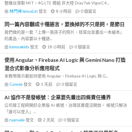
整機台灣製 MIT，4G LTE 模組 非大陸 DrayTek VigorC4...
由
林門神JanusLin
發文
8 小時前
0
個留言
同一篇內容翻成十種語言，要換掉的不只是詞，是節日
我們做的是一套「上傳一張孩子的照片，就寫出並畫出一本繪本」
的產品，內容要以十種語...
由
lumorakids
發文
18 小時前
0
個留言
使用 Angular、Firebase AI Logic 與 Gemini Nano 打造
混合式影像分析應用程式
本教學將示範如何使用 Angular、Firebase AI Logic 與 G...
由
Connie
發文
1 天前
0
個留言
AI 協作不是發帳號：企業要先畫出四條責任邊界
公司替工程師開好企業版 AI 帳號，治理其實還沒開始。 帳號只解決
「誰可以登入」...
由
ryanvale
發文
2 天前
0
個留言