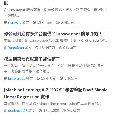
試
Coding agent 能改前端、開啟預覽站、登入、點完流程，最後附上
一張成功...
由
ryanvale
發文
13 小時前
0
個留言
你公司到底有多少台設備？Lansweeper 簡單介紹！
本篇我將會介紹 Lansweeper接著將會依序介紹 PRTG和 SolarWi...
由
YangSean
發文
13 小時前
0
個留言
模型到第七頁就忘了那個孩子
一位媽媽上傳了女兒的一張照片。不是生日也不是什麼特別的日
子，客廳的隨手拍，很普通...
由
lumorakids
發文
15 小時前
0
個留言
[Machine Learning A-Z [2026] ] 學習筆記 Day5 Simple
Linear Regression 實作
其實就只是在打基礎、simple linear regression在真實世界的...
由
duckravel48
發文
16 小時前
0
個留言