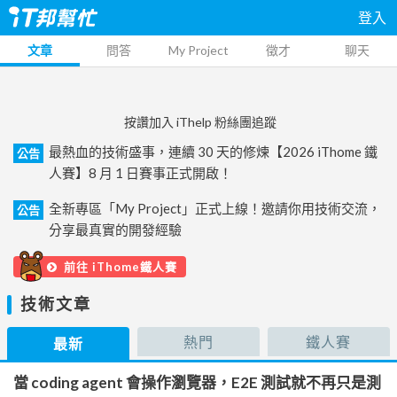
登入
文章
問答
My Project
徵才
聊天
按讚加入 iThelp 粉絲團追蹤
最熱血的技術盛事，連續 30 天的修煉【2026 iThome 鐵
公告
人賽】8 月 1 日賽事正式開啟！
全新專區「My Project」正式上線！邀請你用技術交流，
公告
分享最真實的開發經驗
前往 iThome鐵人賽
技術文章
熱門
鐵人賽
最新
當 coding agent 會操作瀏覽器，E2E 測試就不再只是測