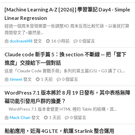
[Machine Learning A-Z [2026] ] 學習筆記 Day4 - Simple
Linear Regression
經過一個周末發現需要一些調整XD 周末反而比較忙碌，以後就打算
周間發文了~雖然是...
由
duckravel48
發文
16 小時前
0
個留言
Claude code 新手篇 5：換 section 不斷線 — 把「當下
進度」交接給下一個對話
這是「Claude Code 實戰手冊」系列的第五篇(G5)。G3 講了 CL...
由
timwei
發文
1 天前
0
個留言
WordPress 7.1 版本將於 8 月 19 日發布，其中表格無障
礙功能引發用戶群的擔憂？
WordPress 7.1 版本會變更 HTML 裡的 Table 的結構，其...
由
Mack Chan
發文
1 天前
0
個留言
船舶應用，近海 4G LTE，航運 Starlink 整合運用