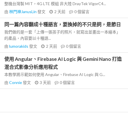
整機台灣製 MIT，4G LTE 模組 非大陸 DrayTek VigorC4...
由
林門神JanusLin
發文
2 天前
0
個留言
同一篇內容翻成十種語言，要換掉的不只是詞，是節日
我們做的是一套「上傳一張孩子的照片，就寫出並畫出一本繪本」
的產品，內容要以十種語...
由
lumorakids
發文
2 天前
0
個留言
使用 Angular、Firebase AI Logic 與 Gemini Nano 打造
混合式影像分析應用程式
本教學將示範如何使用 Angular、Firebase AI Logic 與 G...
由
Connie
發文
3 天前
0
個留言