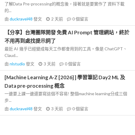
了解Data Pre-processing的概念後，接著就是要實作了 資料下載
的...
由
duckravel48
發文
2 天前
0
個留言
【分享】台灣團隊開發 免費 AI Prompt 管理網站，終於
不用再到處找提示詞了
最近 AI 幾乎已經變成每天工作都會用到的工具。像是 ChatGPT、
Claud...
由
nlstudio
發文
3 天前
0
個留言
[Machine Learning A-Z [2026] ] 學習筆記 Day2 ML 及
Data pre-processing 概念
一邊要上課一邊還要寫這個不容易! 整個machine learning分成三個
步...
由
duckravel48
發文
3 天前
0
個留言