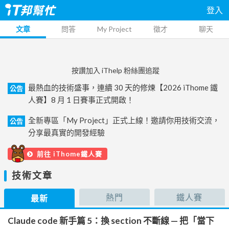
登入
文章
問答
My Project
徵才
聊天
按讚加入 iThelp 粉絲團追蹤
最熱血的技術盛事，連續 30 天的修煉【2026 iThome 鐵
公告
人賽】8 月 1 日賽事正式開啟！
全新專區「My Project」正式上線！邀請你用技術交流，
公告
分享最真實的開發經驗
前往 iThome鐵人賽
技術文章
熱門
鐵人賽
最新
Claude code 新手篇 5：換 section 不斷線 — 把「當下