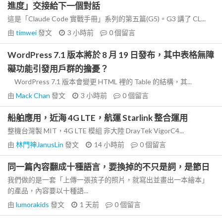
進度」交接給下一個對話
這是「Claude Code 實戰手冊」系列的第五篇(G5)。G3 講了 CL...
由
timwei
發文
3 小時前
0
個留言
WordPress 7.1 版本將於 8 月 19 日發布，其中表格無障
礙功能引發用戶群的擔憂？
WordPress 7.1 版本會變更 HTML 裡的 Table 的結構，其...
由
Mack Chan
發文
3 小時前
0
個留言
船舶應用，近海 4G LTE，航運 Starlink 整合運用
整機台灣製 MIT，4G LTE 模組 非大陸 DrayTek VigorC4...
由
林門神JanusLin
發文
14 小時前
0
個留言
同一篇內容翻成十種語言，要換掉的不只是詞，是節日
我們做的是一套「上傳一張孩子的照片，就寫出並畫出一本繪本」
的產品，內容要以十種語...
由
lumorakids
發文
1 天前
0
個留言