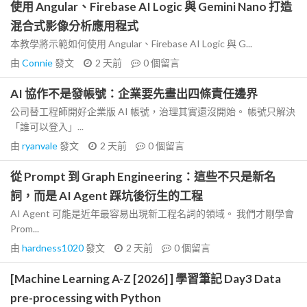
使用 Angular、Firebase AI Logic 與 Gemini Nano 打造
混合式影像分析應用程式
本教學將示範如何使用 Angular、Firebase AI Logic 與 G...
由
Connie
發文
2 天前
0
個留言
AI 協作不是發帳號：企業要先畫出四條責任邊界
公司替工程師開好企業版 AI 帳號，治理其實還沒開始。 帳號只解決
「誰可以登入」...
由
ryanvale
發文
2 天前
0
個留言
從 Prompt 到 Graph Engineering：這些不只是新名
詞，而是 AI Agent 踩坑後衍生的工程
AI Agent 可能是近年最容易出現新工程名詞的領域。 我們才剛學會
Prom...
由
hardness1020
發文
2 天前
0
個留言
[Machine Learning A-Z [2026] ] 學習筆記 Day3 Data
pre-processing with Python