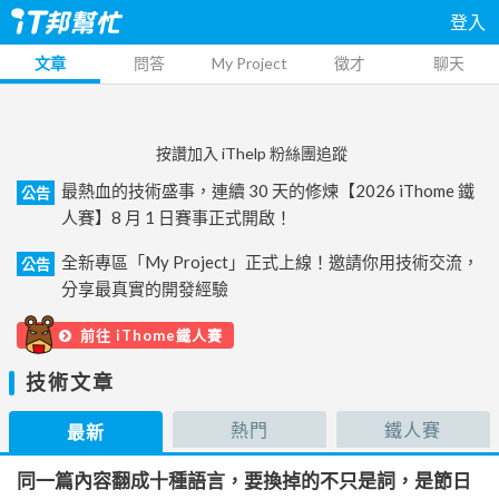
登入
文章
問答
My Project
徵才
聊天
按讚加入 iThelp 粉絲團追蹤
最熱血的技術盛事，連續 30 天的修煉【2026 iThome 鐵
公告
人賽】8 月 1 日賽事正式開啟！
全新專區「My Project」正式上線！邀請你用技術交流，
公告
分享最真實的開發經驗
前往 iThome鐵人賽
技術文章
熱門
鐵人賽
最新
同一篇內容翻成十種語言，要換掉的不只是詞，是節日