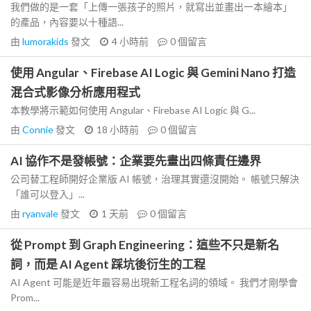
我們做的是一套「上傳一張孩子的照片，就寫出並畫出一本繪本」
的產品，內容要以十種語...
由
lumorakids
發文
4 小時前
0
個留言
使用 Angular、Firebase AI Logic 與 Gemini Nano 打造
混合式影像分析應用程式
本教學將示範如何使用 Angular、Firebase AI Logic 與 G...
由
Connie
發文
18 小時前
0
個留言
AI 協作不是發帳號：企業要先畫出四條責任邊界
公司替工程師開好企業版 AI 帳號，治理其實還沒開始。 帳號只解決
「誰可以登入」...
由
ryanvale
發文
1 天前
0
個留言
從 Prompt 到 Graph Engineering：這些不只是新名
詞，而是 AI Agent 踩坑後衍生的工程
AI Agent 可能是近年最容易出現新工程名詞的領域。 我們才剛學會
Prom...