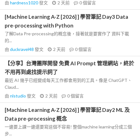
由
hardness1020
發文
2 天前
0
個留言
[Machine Learning A-Z [2026] ] 學習筆記 Day3 Data
pre-processing with Python
了解Data Pre-processing的概念後，接著就是要實作了 資料下載
的...
由
duckravel48
發文
2 天前
0
個留言
【分享】台灣團隊開發 免費 AI Prompt 管理網站，終於
不用再到處找提示詞了
最近 AI 幾乎已經變成每天工作都會用到的工具。像是 ChatGPT、
Claud...
由
nlstudio
發文
2 天前
0
個留言
[Machine Learning A-Z [2026] ] 學習筆記 Day2 ML 及
Data pre-processing 概念
一邊要上課一邊還要寫這個不容易! 整個machine learning分成三個
步...