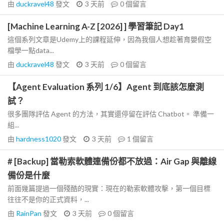
由
duckravel48
發文
3 天前
0
個留言
[Machine Learning A-Z [2026] ] 學習筆記 Day1
這個系列文章是Udemy上的課程延伸，因為我個人想趁著育嬰假空
檔學一點data...
由
duckravel48
發文
3 天前
0
個留言
【Agent Evaluation 系列 1/6】Agent 到底該怎麼測
試？
很多團隊評估 Agent 的方法，其實還停留在評估 Chatbot。 準備一
組...
由
hardness1020
發文
3 天前
1
個留言
# [Backup] 當勒索軟體連備份都不放過：Air Gap 與離線
備份是什麼
前面幾篇提過一個殘酷的現實：現在的勒索軟體攻擊，第一個目標
往往不是你的正式資料，...
由
RainPan
發文
3 天前
0
個留言