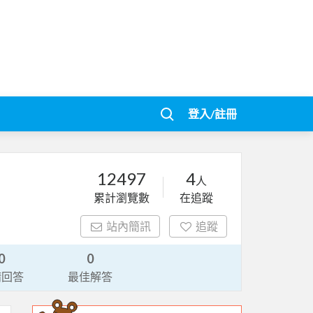
登入/註冊
12497
4
人
累計瀏覽數
在追蹤
站內簡訊
追蹤
0
0
請回答
最佳解答