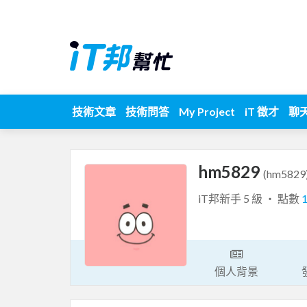
技術文章
技術問答
My Project
iT 徵才
聊
hm5829
(hm5829
iT邦新手 5 級 ‧ 點數
個人背景