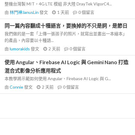
整機台灣製 MIT，4G LTE 模組 非大陸 DrayTek VigorC4...
由
林門神JanusLin
發文
1 天前
0
個留言
同一篇內容翻成十種語言，要換掉的不只是詞，是節日
我們做的是一套「上傳一張孩子的照片，就寫出並畫出一本繪本」
的產品，內容要以十種語...
由
lumorakids
發文
2 天前
0
個留言
使用 Angular、Firebase AI Logic 與 Gemini Nano 打造
混合式影像分析應用程式
本教學將示範如何使用 Angular、Firebase AI Logic 與 G...
由
Connie
發文
2 天前
0
個留言