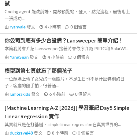
試
Coding agent 能改前端、開啟預覽站、登入、點完流程，最後附上
一張成功...
由
ryanvale
發文
4 小時前
0
個留言
你公司到底有多少台設備？Lansweeper 簡單介紹！
本篇我將會介紹 Lansweeper接著將會依序介紹 PRTG和 SolarWi...
由
YangSean
發文
4 小時前
0
個留言
模型到第七頁就忘了那個孩子
一位媽媽上傳了女兒的一張照片。不是生日也不是什麼特別的日
子，客廳的隨手拍，很普通...
由
lumorakids
發文
6 小時前
0
個留言
[Machine Learning A-Z [2026] ] 學習筆記 Day5 Simple
Linear Regression 實作
其實就只是在打基礎、simple linear regression在真實世界的...
由
duckravel48
發文
8 小時前
0
個留言