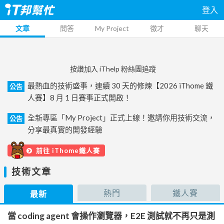
登入
文章
問答
My Project
徵才
聊天
按讚加入 iThelp 粉絲團追蹤
最熱血的技術盛事，連續 30 天的修煉【2026 iThome 鐵
公告
人賽】8 月 1 日賽事正式開啟！
全新專區「My Project」正式上線！邀請你用技術交流，
公告
分享最真實的開發經驗
前往 iThome鐵人賽
技術文章
熱門
鐵人賽
最新
當 coding agent 會操作瀏覽器，E2E 測試就不再只是測