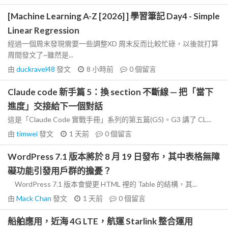
[Machine Learning A-Z [2026] ] 學習筆記 Day4 - Simple
Linear Regression
經過一個周末發現需要一些調整XD 周末反而比較忙碌，以後就打算
周間發文了~雖然是...
由
duckravel48
發文
8 小時前
0
個留言
Claude code 新手篇 5：換 section 不斷線 — 把「當下
進度」交接給下一個對話
這是「Claude Code 實戰手冊」系列的第五篇(G5)。G3 講了 CL...
由
timwei
發文
1 天前
0
個留言
WordPress 7.1 版本將於 8 月 19 日發布，其中表格無障
礙功能引發用戶群的擔憂？
WordPress 7.1 版本會變更 HTML 裡的 Table 的結構，其...
由
Mack Chan
發文
1 天前
0
個留言
船舶應用，近海 4G LTE，航運 Starlink 整合運用