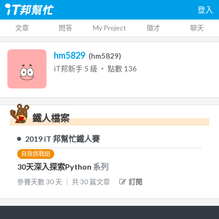
登入
文章
問答
My Project
徵才
聊天
hm5829
(
hm5829
)
iT邦新手
5
級 ‧ 點數
136
鐵人檔案
2019
iT 邦幫忙鐵人賽
自我挑戰組
30天深入探索Python
系列
參賽天數
30
天
｜
共
30
篇文章
訂閱