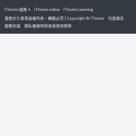
iThome 服務
iThome online
iThome Learning
電週文化事業版權所有、轉載必究 | Copyright © iThome
刊登廣告
服務信箱
隱私權聲明與會員使用條款