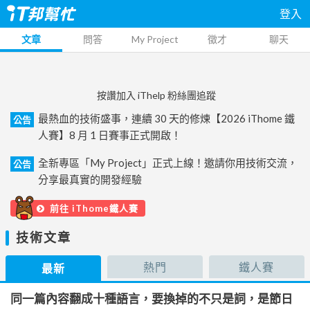
登入
文章
問答
My Project
徵才
聊天
按讚加入 iThelp 粉絲團追蹤
最熱血的技術盛事，連續 30 天的修煉【2026 iThome 鐵
公告
人賽】8 月 1 日賽事正式開啟！
全新專區「My Project」正式上線！邀請你用技術交流，
公告
分享最真實的開發經驗
前往 iThome鐵人賽
技術文章
熱門
鐵人賽
最新
同一篇內容翻成十種語言，要換掉的不只是詞，是節日