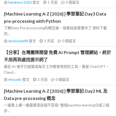
由
hardness1020
發文
1 天前
0
個留言
[Machine Learning A-Z [2026] ] 學習筆記 Day3 Data
pre-processing with Python
了解Data Pre-processing的概念後，接著就是要實作了 資料下載
的...
由
duckravel48
發文
2 天前
0
個留言
【分享】台灣團隊開發 免費 AI Prompt 管理網站，終於
不用再到處找提示詞了
最近 AI 幾乎已經變成每天工作都會用到的工具。像是 ChatGPT、
Claud...
由
nlstudio
發文
2 天前
0
個留言
[Machine Learning A-Z [2026] ] 學習筆記 Day2 ML 及
Data pre-processing 概念
一邊要上課一邊還要寫這個不容易! 整個machine learning分成三個
步...