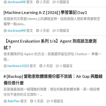
由
duckravel48
發文
2 天前
0
個留言
[Machine Learning A-Z [2026] ] 學習筆記 Day1
這個系列文章是Udemy上的課程延伸，因為我個人想趁著育嬰假空
檔學一點data...
由
duckravel48
發文
3 天前
0
個留言
【Agent Evaluation 系列 1/6】Agent 到底該怎麼測
試？
很多團隊評估 Agent 的方法，其實還停留在評估 Chatbot。 準備一
組...
由
hardness1020
發文
3 天前
1
個留言
# [Backup] 當勒索軟體連備份都不放過：Air Gap 與離線
備份是什麼
前面幾篇提過一個殘酷的現實：現在的勒索軟體攻擊，第一個目標
往往不是你的正式資料，...
由
RainPan
發文
3 天前
0
個留言