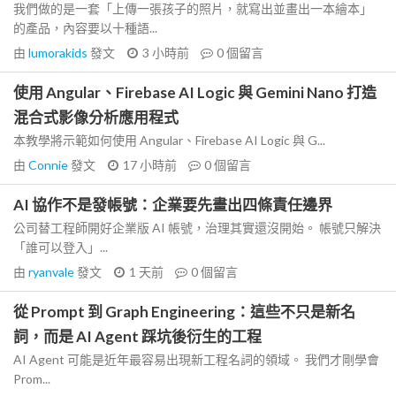
我們做的是一套「上傳一張孩子的照片，就寫出並畫出一本繪本」
的產品，內容要以十種語...
由
lumorakids
發文
3 小時前
0
個留言
使用 Angular、Firebase AI Logic 與 Gemini Nano 打造
混合式影像分析應用程式
本教學將示範如何使用 Angular、Firebase AI Logic 與 G...
由
Connie
發文
17 小時前
0
個留言
AI 協作不是發帳號：企業要先畫出四條責任邊界
公司替工程師開好企業版 AI 帳號，治理其實還沒開始。 帳號只解決
「誰可以登入」...
由
ryanvale
發文
1 天前
0
個留言
從 Prompt 到 Graph Engineering：這些不只是新名
詞，而是 AI Agent 踩坑後衍生的工程
AI Agent 可能是近年最容易出現新工程名詞的領域。 我們才剛學會
Prom...