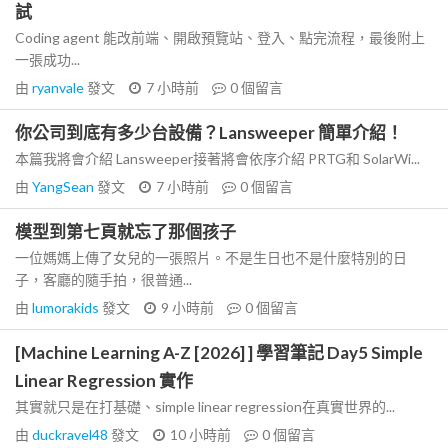
試
Coding agent 能改前端、開啟預覽站、登入、點完流程，最後附上
一張成功...
由
ryanvale
發文
7 小時前
0
個留言
你公司到底有多少台設備？Lansweeper 簡單介紹！
本篇我將會介紹 Lansweeper接著將會依序介紹 PRTG和 SolarWi...
由
YangSean
發文
7 小時前
0
個留言
模型到第七頁就忘了那個孩子
一位媽媽上傳了女兒的一張照片。不是生日也不是什麼特別的日
子，客廳的隨手拍，很普通...
由
lumorakids
發文
9 小時前
0
個留言
[Machine Learning A-Z [2026] ] 學習筆記 Day5 Simple
Linear Regression 實作
其實就只是在打基礎、simple linear regression在真實世界的...
由
duckravel48
發文
10 小時前
0
個留言