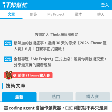
登入
文章
問答
My Project
徵才
聊天
按讚加入 iThelp 粉絲團追蹤
最熱血的技術盛事，連續 30 天的修煉【2026 iThome 鐵
公告
人賽】8 月 1 日賽事正式開啟！
全新專區「My Project」正式上線！邀請你用技術交流，
公告
分享最真實的開發經驗
前往 iThome鐵人賽
技術文章
熱門
鐵人賽
最新
當 coding agent 會操作瀏覽器，E2E 測試就不再只是測