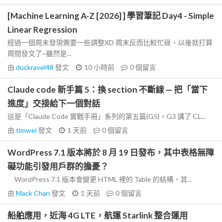
[Machine Learning A-Z [2026] ] 學習筆記 Day4 - Simple
Linear Regression
經過一個周末發現需要一些調整XD 周末反而比較忙碌，以後就打算
周間發文了~雖然是...
由
duckravel48
發文
10 小時前
0
個留言
Claude code 新手篇 5：換 section 不斷線 — 把「當下
進度」交接給下一個對話
這是「Claude Code 實戰手冊」系列的第五篇(G5)。G3 講了 CL...
由
timwei
發文
1 天前
0
個留言
WordPress 7.1 版本將於 8 月 19 日發布，其中表格無障
礙功能引發用戶群的擔憂？
WordPress 7.1 版本會變更 HTML 裡的 Table 的結構，其...
由
Mack Chan
發文
1 天前
0
個留言
船舶應用，近海 4G LTE，航運 Starlink 整合運用