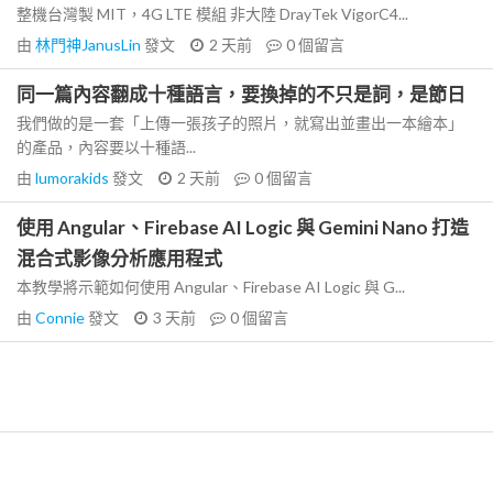
整機台灣製 MIT，4G LTE 模組 非大陸 DrayTek VigorC4...
由
林門神JanusLin
發文
2 天前
0
個留言
同一篇內容翻成十種語言，要換掉的不只是詞，是節日
我們做的是一套「上傳一張孩子的照片，就寫出並畫出一本繪本」
的產品，內容要以十種語...
由
lumorakids
發文
2 天前
0
個留言
使用 Angular、Firebase AI Logic 與 Gemini Nano 打造
混合式影像分析應用程式
本教學將示範如何使用 Angular、Firebase AI Logic 與 G...
由
Connie
發文
3 天前
0
個留言