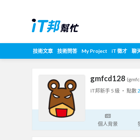
技術文章
技術問答
My Project
iT 徵才
聊
gmfcd128
(gmfc
iT邦新手 5 級 ‧ 點數
個人背景