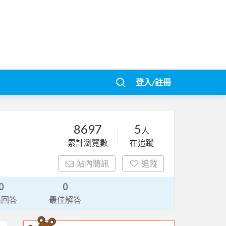
登入/註冊
8697
5
人
累計瀏覽數
在追蹤
站內簡訊
追蹤
0
0
請回答
最佳解答