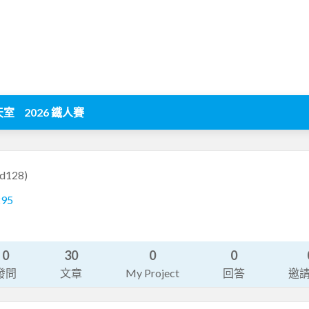
天室
2026 鐵人賽
d128)
295
0
30
0
0
發問
文章
My Project
回答
邀