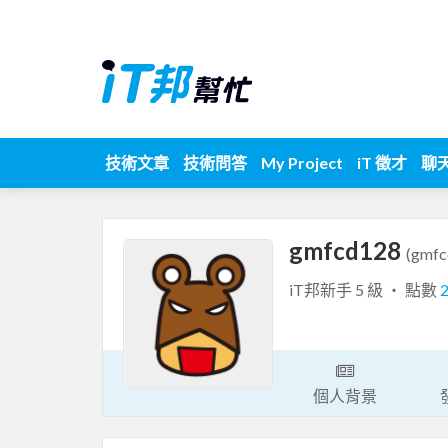
技術文章
技術問答
My Project
iT 徵才
聊
gmfcd128
(gmfc
iT邦新手 5 級 ‧ 點數
個人背景