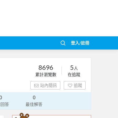
登入/註冊
8696
5
人
累計瀏覽數
在追蹤
站內簡訊
追蹤
0
0
請回答
最佳解答