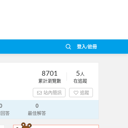
登入/註冊
8701
5
人
累計瀏覽數
在追蹤
站內簡訊
追蹤
0
0
請回答
最佳解答