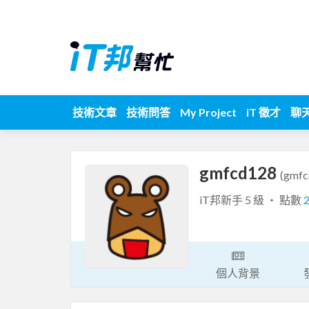
技術文章
技術問答
My Project
iT 徵才
聊
gmfcd128
(gmfc
iT邦新手 5 級 ‧ 點數
個人背景