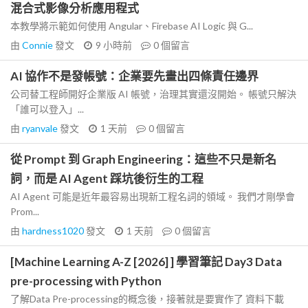
混合式影像分析應用程式
本教學將示範如何使用 Angular、Firebase AI Logic 與 G...
由
Connie
發文
9 小時前
0
個留言
AI 協作不是發帳號：企業要先畫出四條責任邊界
公司替工程師開好企業版 AI 帳號，治理其實還沒開始。 帳號只解決
「誰可以登入」...
由
ryanvale
發文
1 天前
0
個留言
從 Prompt 到 Graph Engineering：這些不只是新名
詞，而是 AI Agent 踩坑後衍生的工程
AI Agent 可能是近年最容易出現新工程名詞的領域。 我們才剛學會
Prom...
由
hardness1020
發文
1 天前
0
個留言
[Machine Learning A-Z [2026] ] 學習筆記 Day3 Data
pre-processing with Python
了解Data Pre-processing的概念後，接著就是要實作了 資料下載