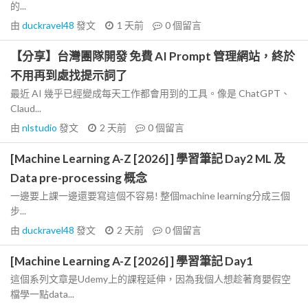
的...
由
duckravel48
發文
1 天前
0
個留言
【分享】台灣團隊開發 免費 AI Prompt 管理網站，終於
不用再到處找提示詞了
最近 AI 幾乎已經變成每天工作都會用到的工具。像是 ChatGPT、
Claud...
由
nlstudio
發文
2 天前
0
個留言
[Machine Learning A-Z [2026] ] 學習筆記 Day2 ML 及
Data pre-processing 概念
一邊要上課一邊還要寫這個不容易! 整個machine learning分成三個
步...
由
duckravel48
發文
2 天前
0
個留言
[Machine Learning A-Z [2026] ] 學習筆記 Day1
這個系列文章是Udemy上的課程延伸，因為我個人想趁著育嬰假空
檔學一點data...