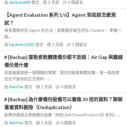
由
duckravel48
發文
2 天前
0
個留言
【Agent Evaluation 系列 1/6】Agent 到底該怎麼測
試？
很多團隊評估 Agent 的方法，其實還停留在評估 Chatbot。 準備一
組...
由
hardness1020
發文
2 天前
1
個留言
# [Backup] 當勒索軟體連備份都不放過：Air Gap 與離線
備份是什麼
前面幾篇提過一個殘酷的現實：現在的勒索軟體攻擊，第一個目標
往往不是你的正式資料，...
由
RainPan
發文
2 天前
0
個留言
# [Backup] 為什麼備份設備可以塞進 30 倍的資料？聊聊
重複資料刪除（Deduplication）
如果你看過企業級備份設備（例如 Dell PowerProtect DD 系列）...
由
RainPan
發文
2 天前
0
個留言