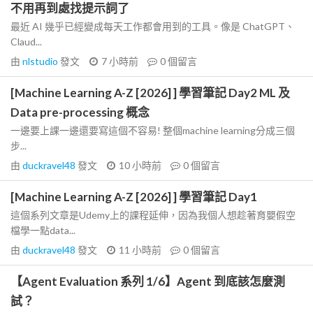
不用再到處找提示詞了
最近 AI 幾乎已經變成每天工作都會用到的工具。像是 ChatGPT、
Claud...
由
nlstudio
發文
7 小時前
0
個留言
[Machine Learning A-Z [2026] ] 學習筆記 Day2 ML 及
Data pre-processing 概念
一邊要上課一邊還要寫這個不容易! 整個machine learning分成三個
步...
由
duckravel48
發文
10 小時前
0
個留言
[Machine Learning A-Z [2026] ] 學習筆記 Day1
這個系列文章是Udemy上的課程延伸，因為我個人想趁著育嬰假空
檔學一點data...
由
duckravel48
發文
11 小時前
0
個留言
【Agent Evaluation 系列 1/6】Agent 到底該怎麼測
試？