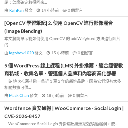
尾：怎麼確定救得回來...
由
RainPan
發文
14 小時前
0
個留言
[OpenCV 學習筆記] 2. 使用 OpenCV 進行影像混合
(Image Blending)
本文將簡單示範如何使用 OpenCV 的 addWeighted 方法進行圖片
的...
由
logohow1020
發文
15 小時前
0
個留言
5 個 WordPress 線上課程 (LMS) 外掛推薦，適合經營教
育私域、收集名單、營運個人品牌和內容商業化部署
📝 這次推薦排除一些近 1 至 2 年的新進品牌，因為它們沒有太多
相關數據可供...
由
Mack Chan
發文
18 小時前
0
個留言
Wordfence 資安通報 | WooCommerce - Social Login |
CVE-2026-8457
WooCommerce Social Login 外掛爆出嚴重驗證繞過漏洞，使...