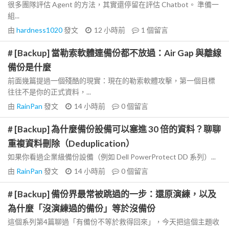
很多團隊評估 Agent 的方法，其實還停留在評估 Chatbot。 準備一
組...
由
hardness1020
發文
12 小時前
1
個留言
# [Backup] 當勒索軟體連備份都不放過：Air Gap 與離線
備份是什麼
前面幾篇提過一個殘酷的現實：現在的勒索軟體攻擊，第一個目標
往往不是你的正式資料，...
由
RainPan
發文
14 小時前
0
個留言
# [Backup] 為什麼備份設備可以塞進 30 倍的資料？聊聊
重複資料刪除（Deduplication）
如果你看過企業級備份設備（例如 Dell PowerProtect DD 系列）...
由
RainPan
發文
14 小時前
0
個留言
# [Backup] 備份界最常被跳過的一步：還原演練，以及
為什麼「沒演練過的備份」等於沒備份
這個系列第4篇聊過「有備份不等於救得回來」，今天把這個主題收