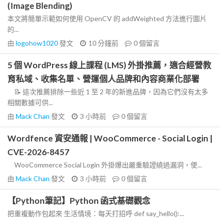
(Image Blending)
本文將簡單示範如何使用 OpenCV 的 addWeighted 方法進行圖片
的...
由
logohow1020
發文
10 分鐘前
0
個留言
5 個 WordPress 線上課程 (LMS) 外掛推薦，適合經營教
育私域、收集名單、營運個人品牌和內容商業化部署
📝 這次推薦排除一些近 1 至 2 年的新進品牌，因為它們沒有太多
相關數據可供...
由
Mack Chan
發文
3 小時前
0
個留言
Wordfence 資安通報 | WooCommerce - Social Login |
CVE-2026-8457
WooCommerce Social Login 外掛爆出嚴重驗證繞過漏洞，使...
由
Mack Chan
發文
3 小時前
0
個留言
【Python筆記】Python 函式基礎觀念
把重複動作包起來 生活情境：每天打招呼 def say_hello():...