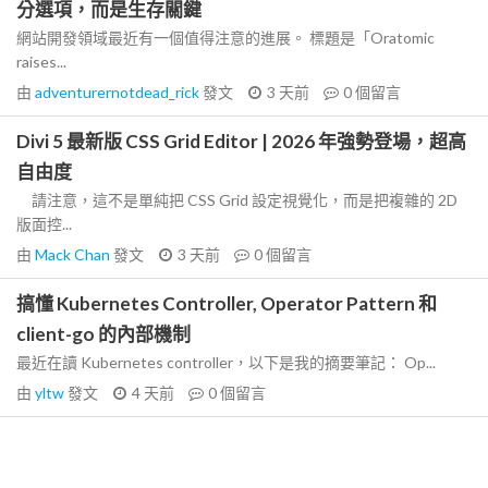
分選項，而是生存關鍵
網站開發領域最近有一個值得注意的進展。 標題是「Oratomic
raises...
由
adventurernotdead_rick
發文
3 天前
0
個留言
Divi 5 最新版 CSS Grid Editor | 2026 年強勢登場，超高
自由度
請注意，這不是單純把 CSS Grid 設定視覺化，而是把複雜的 2D
版面控...
由
Mack Chan
發文
3 天前
0
個留言
搞懂 Kubernetes Controller, Operator Pattern 和
client-go 的內部機制
最近在讀 Kubernetes controller，以下是我的摘要筆記： Op...
由
yltw
發文
4 天前
0
個留言