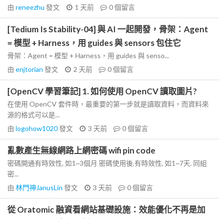
由
reneezhu
發文
1 天前
0
個留言
[Tedium Is Stability-04] 與 AI 一起開發，骨架：Agent
= 模型 + Harness，用 guides 與 sensors 包住它
骨架：Agent = 模型 + Harness，用 guides 與 senso...
由
enjtorian
發文
2 天前
0
個留言
[OpenCV 學習筆記] 1. 如何使用 OpenCV 讀取圖片?
在使用 OpenCV 套件時，最重要的第一步就是讀取資料，而資料來
源的格式可以是...
由
logohow1020
發文
3 天前
0
個留言
亂數產生無線網路上網密碼 wifi pin code
密碼開通有時效性, 如1~3個月 密碼使用後,有時效性, 如1~7天. 同組
密...
由
林門神JanusLin
發文
3 天前
0
個留言
從 Oratomic 融資看網站基礎設施：效能優化不再是加