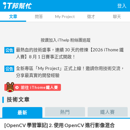
登入
文章
問答
My Project
徵才
聊天
按讚加入 iThelp 粉絲團追蹤
最熱血的技術盛事，連續 30 天的修煉【2026 iThome 鐵
公告
人賽】8 月 1 日賽事正式開啟！
全新專區「My Project」正式上線！邀請你用技術交流，
公告
分享最真實的開發經驗
前往 iThome鐵人賽
技術文章
熱門
鐵人賽
最新
[OpenCV 學習筆記] 2. 使用 OpenCV 進行影像混合