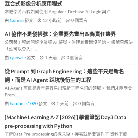
混合式影像分析應用程式
本教學將示範如何使用 Angular、Firebase AI Logic 與 G...
由
Connie
發文
12 小時前
0
個留言
AI 協作不是發帳號：企業要先畫出四條責任邊界
公司替工程師開好企業版 AI 帳號，治理其實還沒開始。 帳號只解決
「誰可以登入」...
由
ryanvale
發文
1 天前
0
個留言
從 Prompt 到 Graph Engineering：這些不只是新名
詞，而是 AI Agent 踩坑後衍生的工程
AI Agent 可能是近年最容易出現新工程名詞的領域。 我們才剛學會
Prom...
由
hardness1020
發文
1 天前
0
個留言
[Machine Learning A-Z [2026] ] 學習筆記 Day3 Data
pre-processing with Python
了解Data Pre-processing的概念後，接著就是要實作了 資料下載