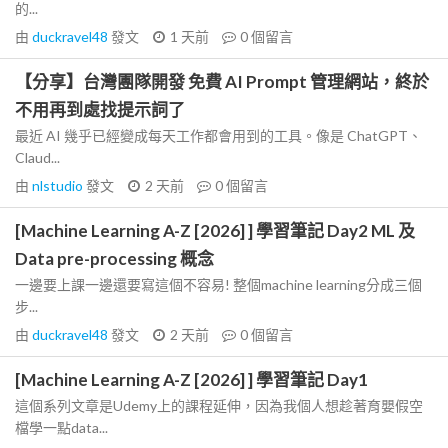
的...
由
duckravel48
發文
1 天前
0
個留言
【分享】台灣團隊開發 免費 AI Prompt 管理網站，終於
不用再到處找提示詞了
最近 AI 幾乎已經變成每天工作都會用到的工具。像是 ChatGPT、
Claud...
由
nlstudio
發文
2 天前
0
個留言
[Machine Learning A-Z [2026] ] 學習筆記 Day2 ML 及
Data pre-processing 概念
一邊要上課一邊還要寫這個不容易! 整個machine learning分成三個
步...
由
duckravel48
發文
2 天前
0
個留言
[Machine Learning A-Z [2026] ] 學習筆記 Day1
這個系列文章是Udemy上的課程延伸，因為我個人想趁著育嬰假空
檔學一點data...