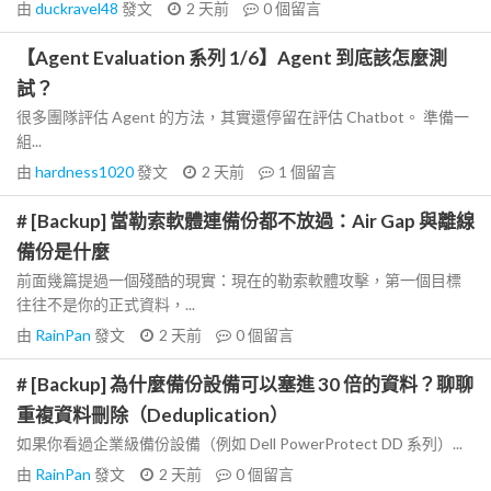
由
duckravel48
發文
2 天前
0
個留言
【Agent Evaluation 系列 1/6】Agent 到底該怎麼測
試？
很多團隊評估 Agent 的方法，其實還停留在評估 Chatbot。 準備一
組...
由
hardness1020
發文
2 天前
1
個留言
# [Backup] 當勒索軟體連備份都不放過：Air Gap 與離線
備份是什麼
前面幾篇提過一個殘酷的現實：現在的勒索軟體攻擊，第一個目標
往往不是你的正式資料，...
由
RainPan
發文
2 天前
0
個留言
# [Backup] 為什麼備份設備可以塞進 30 倍的資料？聊聊
重複資料刪除（Deduplication）
如果你看過企業級備份設備（例如 Dell PowerProtect DD 系列）...
由
RainPan
發文
2 天前
0
個留言