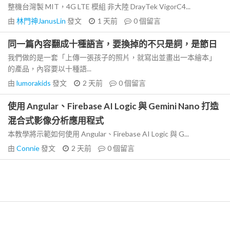
整機台灣製 MIT，4G LTE 模組 非大陸 DrayTek VigorC4...
由
林門神JanusLin
發文
1 天前
0
個留言
同一篇內容翻成十種語言，要換掉的不只是詞，是節日
我們做的是一套「上傳一張孩子的照片，就寫出並畫出一本繪本」
的產品，內容要以十種語...
由
lumorakids
發文
2 天前
0
個留言
使用 Angular、Firebase AI Logic 與 Gemini Nano 打造
混合式影像分析應用程式
本教學將示範如何使用 Angular、Firebase AI Logic 與 G...
由
Connie
發文
2 天前
0
個留言