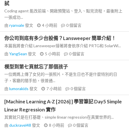
試
Coding agent 能改前端、開啟預覽站、登入、點完流程，最後附上
一張成功...
由
ryanvale
發文
4 小時前
0
個留言
你公司到底有多少台設備？Lansweeper 簡單介紹！
本篇我將會介紹 Lansweeper接著將會依序介紹 PRTG和 SolarWi...
由
YangSean
發文
5 小時前
0
個留言
模型到第七頁就忘了那個孩子
一位媽媽上傳了女兒的一張照片。不是生日也不是什麼特別的日
子，客廳的隨手拍，很普通...
由
lumorakids
發文
7 小時前
0
個留言
[Machine Learning A-Z [2026] ] 學習筆記 Day5 Simple
Linear Regression 實作
其實就只是在打基礎、simple linear regression在真實世界的...
由
duckravel48
發文
8 小時前
0
個留言