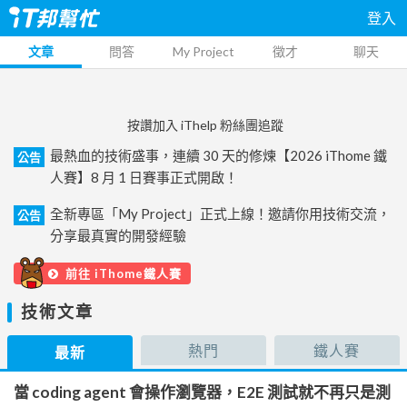
登入
文章
問答
My Project
徵才
聊天
按讚加入 iThelp 粉絲團追蹤
最熱血的技術盛事，連續 30 天的修煉【2026 iThome 鐵
公告
人賽】8 月 1 日賽事正式開啟！
全新專區「My Project」正式上線！邀請你用技術交流，
公告
分享最真實的開發經驗
前往 iThome鐵人賽
技術文章
熱門
鐵人賽
最新
當 coding agent 會操作瀏覽器，E2E 測試就不再只是測