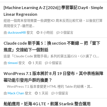
[Machine Learning A-Z [2026] ] 學習筆記 Day4 - Simple
Linear Regression
經過一個周末發現需要一些調整XD 周末反而比較忙碌，以後就打算
周間發文了~雖然是...
由
duckravel48
發文
8 小時前
0
個留言
Claude code 新手篇 5：換 section 不斷線 — 把「當下
進度」交接給下一個對話
這是「Claude Code 實戰手冊」系列的第五篇(G5)。G3 講了 CL...
由
timwei
發文
1 天前
0
個留言
WordPress 7.1 版本將於 8 月 19 日發布，其中表格無障
礙功能引發用戶群的擔憂？
WordPress 7.1 版本會變更 HTML 裡的 Table 的結構，其...
由
Mack Chan
發文
1 天前
0
個留言
船舶應用，近海 4G LTE，航運 Starlink 整合運用