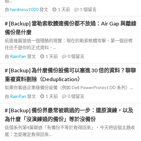
組...
由
hardness1020
發文
1 天前
1
個留言
# [Backup] 當勒索軟體連備份都不放過：Air Gap 與離線
備份是什麼
前面幾篇提過一個殘酷的現實：現在的勒索軟體攻擊，第一個目標
往往不是你的正式資料，...
由
RainPan
發文
1 天前
0
個留言
# [Backup] 為什麼備份設備可以塞進 30 倍的資料？聊聊
重複資料刪除（Deduplication）
如果你看過企業級備份設備（例如 Dell PowerProtect DD 系列）...
由
RainPan
發文
1 天前
0
個留言
# [Backup] 備份界最常被跳過的一步：還原演練，以及
為什麼「沒演練過的備份」等於沒備份
這個系列第4篇聊過「有備份不等於救得回來」，今天把這個主題收
尾：怎麼確定救得回來...