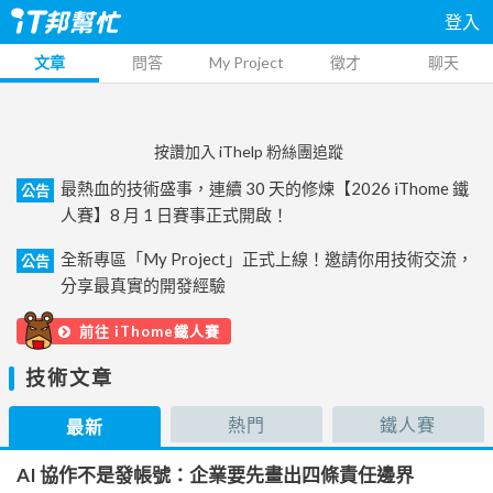
登入
文章
問答
My Project
徵才
聊天
按讚加入 iThelp 粉絲團追蹤
最熱血的技術盛事，連續 30 天的修煉【2026 iThome 鐵
公告
人賽】8 月 1 日賽事正式開啟！
全新專區「My Project」正式上線！邀請你用技術交流，
公告
分享最真實的開發經驗
前往 iThome鐵人賽
技術文章
熱門
鐵人賽
最新
AI 協作不是發帳號：企業要先畫出四條責任邊界