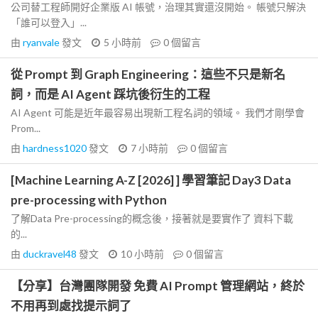
公司替工程師開好企業版 AI 帳號，治理其實還沒開始。 帳號只解決
「誰可以登入」...
由
ryanvale
發文
5 小時前
0
個留言
從 Prompt 到 Graph Engineering：這些不只是新名
詞，而是 AI Agent 踩坑後衍生的工程
AI Agent 可能是近年最容易出現新工程名詞的領域。 我們才剛學會
Prom...
由
hardness1020
發文
7 小時前
0
個留言
[Machine Learning A-Z [2026] ] 學習筆記 Day3 Data
pre-processing with Python
了解Data Pre-processing的概念後，接著就是要實作了 資料下載
的...
由
duckravel48
發文
10 小時前
0
個留言
【分享】台灣團隊開發 免費 AI Prompt 管理網站，終於
不用再到處找提示詞了