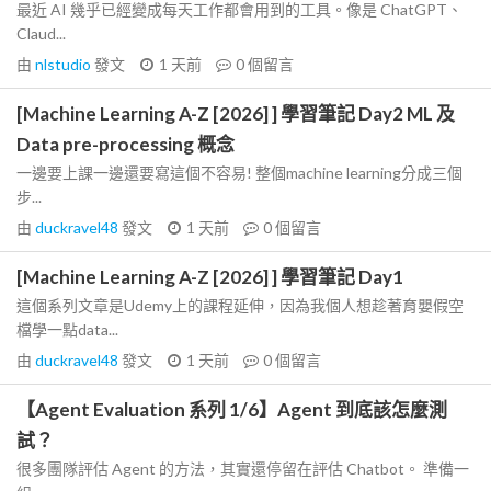
最近 AI 幾乎已經變成每天工作都會用到的工具。像是 ChatGPT、
Claud...
由
nlstudio
發文
1 天前
0
個留言
[Machine Learning A-Z [2026] ] 學習筆記 Day2 ML 及
Data pre-processing 概念
一邊要上課一邊還要寫這個不容易! 整個machine learning分成三個
步...
由
duckravel48
發文
1 天前
0
個留言
[Machine Learning A-Z [2026] ] 學習筆記 Day1
這個系列文章是Udemy上的課程延伸，因為我個人想趁著育嬰假空
檔學一點data...
由
duckravel48
發文
1 天前
0
個留言
【Agent Evaluation 系列 1/6】Agent 到底該怎麼測
試？
很多團隊評估 Agent 的方法，其實還停留在評估 Chatbot。 準備一