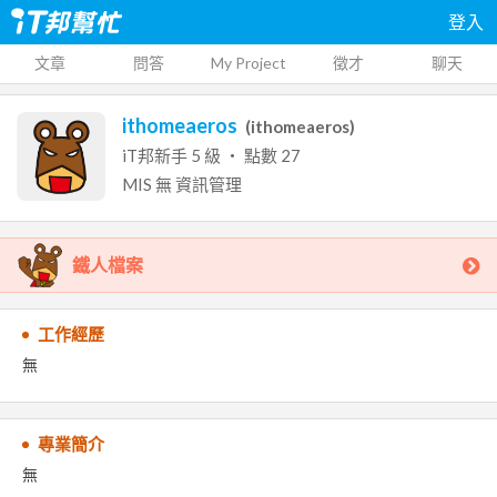
登入
文章
問答
My Project
徵才
聊天
ithomeaeros
(
ithomeaeros
)
iT邦新手
5
級 ‧ 點數
27
MIS
無
資訊管理
鐵人檔案
工作經歷
無
專業簡介
無