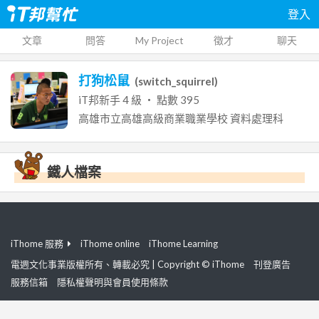
登入
文章
問答
My Project
徵才
聊天
打狗松鼠
(
switch_squirrel
)
iT邦新手
4
級 ‧ 點數
395
高雄市立高雄高級商業職業學校
資料處理科
鐵人檔案
iThome 服務
iThome online
iThome Learning
電週文化事業版權所有、轉載必究 | Copyright © iThome
刊登廣告
服務信箱
隱私權聲明與會員使用條款