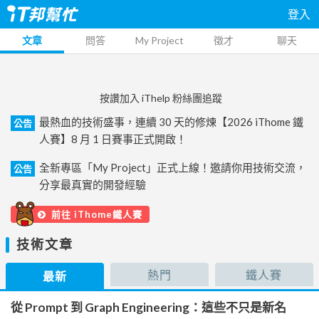
登入
文章
問答
My Project
徵才
聊天
按讚加入 iThelp 粉絲團追蹤
最熱血的技術盛事，連續 30 天的修煉【2026 iThome 鐵
公告
人賽】8 月 1 日賽事正式開啟！
全新專區「My Project」正式上線！邀請你用技術交流，
公告
分享最真實的開發經驗
前往 iThome鐵人賽
技術文章
熱門
鐵人賽
最新
從 Prompt 到 Graph Engineering：這些不只是新名