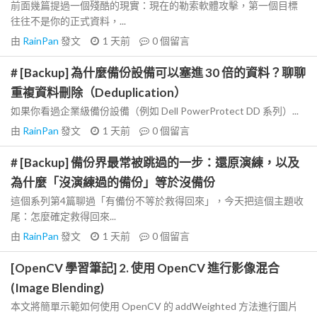
前面幾篇提過一個殘酷的現實：現在的勒索軟體攻擊，第一個目標
往往不是你的正式資料，...
由
RainPan
發文
1 天前
0
個留言
# [Backup] 為什麼備份設備可以塞進 30 倍的資料？聊聊
重複資料刪除（Deduplication）
如果你看過企業級備份設備（例如 Dell PowerProtect DD 系列）...
由
RainPan
發文
1 天前
0
個留言
# [Backup] 備份界最常被跳過的一步：還原演練，以及
為什麼「沒演練過的備份」等於沒備份
這個系列第4篇聊過「有備份不等於救得回來」，今天把這個主題收
尾：怎麼確定救得回來...
由
RainPan
發文
1 天前
0
個留言
[OpenCV 學習筆記] 2. 使用 OpenCV 進行影像混合
(Image Blending)
本文將簡單示範如何使用 OpenCV 的 addWeighted 方法進行圖片