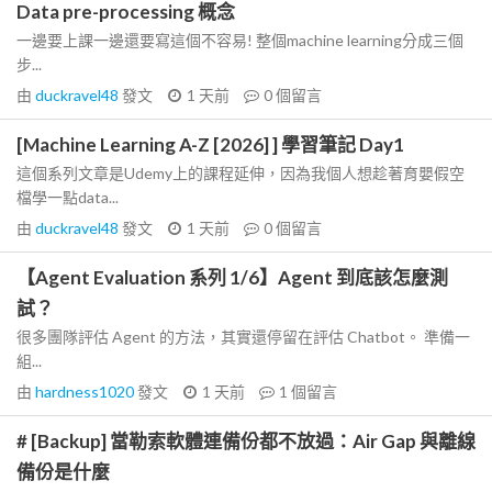
Data pre-processing 概念
一邊要上課一邊還要寫這個不容易! 整個machine learning分成三個
步...
由
duckravel48
發文
1 天前
0
個留言
[Machine Learning A-Z [2026] ] 學習筆記 Day1
這個系列文章是Udemy上的課程延伸，因為我個人想趁著育嬰假空
檔學一點data...
由
duckravel48
發文
1 天前
0
個留言
【Agent Evaluation 系列 1/6】Agent 到底該怎麼測
試？
很多團隊評估 Agent 的方法，其實還停留在評估 Chatbot。 準備一
組...
由
hardness1020
發文
1 天前
1
個留言
# [Backup] 當勒索軟體連備份都不放過：Air Gap 與離線
備份是什麼