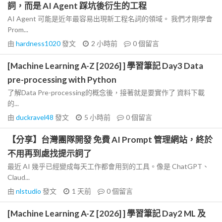
詞，而是 AI Agent 踩坑後衍生的工程
AI Agent 可能是近年最容易出現新工程名詞的領域。 我們才剛學會
Prom...
由
hardness1020
發文
2 小時前
0
個留言
[Machine Learning A-Z [2026] ] 學習筆記 Day3 Data
pre-processing with Python
了解Data Pre-processing的概念後，接著就是要實作了 資料下載
的...
由
duckravel48
發文
5 小時前
0
個留言
【分享】台灣團隊開發 免費 AI Prompt 管理網站，終於
不用再到處找提示詞了
最近 AI 幾乎已經變成每天工作都會用到的工具。像是 ChatGPT、
Claud...
由
nlstudio
發文
1 天前
0
個留言
[Machine Learning A-Z [2026] ] 學習筆記 Day2 ML 及