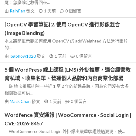
尾：怎麼確定救得回來...
由
RainPan
發文
1 天前
0
個留言
[OpenCV 學習筆記] 2. 使用 OpenCV 進行影像混合
(Image Blending)
本文將簡單示範如何使用 OpenCV 的 addWeighted 方法進行圖片
的...
由
logohow1020
發文
1 天前
0
個留言
5 個 WordPress 線上課程 (LMS) 外掛推薦，適合經營教
育私域、收集名單、營運個人品牌和內容商業化部署
📝 這次推薦排除一些近 1 至 2 年的新進品牌，因為它們沒有太多
相關數據可供...
由
Mack Chan
發文
1 天前
0
個留言
Wordfence 資安通報 | WooCommerce - Social Login |
CVE-2026-8457
WooCommerce Social Login 外掛爆出嚴重驗證繞過漏洞，使...