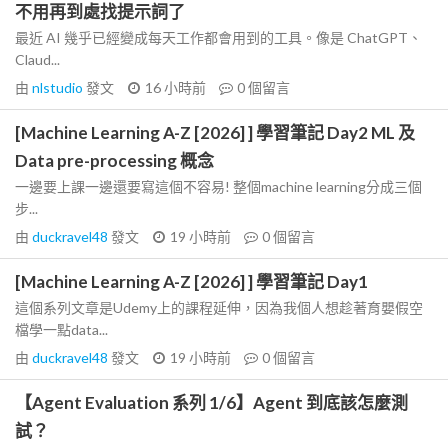
不用再到處找提示詞了
最近 AI 幾乎已經變成每天工作都會用到的工具。像是 ChatGPT、
Claud...
由
nlstudio
發文
16 小時前
0
個留言
[Machine Learning A-Z [2026] ] 學習筆記 Day2 ML 及
Data pre-processing 概念
一邊要上課一邊還要寫這個不容易! 整個machine learning分成三個
步...
由
duckravel48
發文
19 小時前
0
個留言
[Machine Learning A-Z [2026] ] 學習筆記 Day1
這個系列文章是Udemy上的課程延伸，因為我個人想趁著育嬰假空
檔學一點data...
由
duckravel48
發文
19 小時前
0
個留言
【Agent Evaluation 系列 1/6】Agent 到底該怎麼測
試？