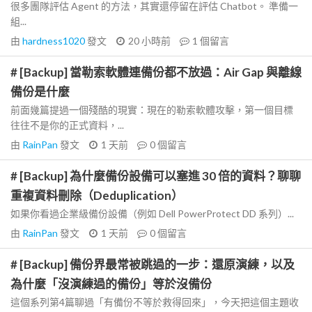
很多團隊評估 Agent 的方法，其實還停留在評估 Chatbot。 準備一
組...
由
hardness1020
發文
20 小時前
1
個留言
# [Backup] 當勒索軟體連備份都不放過：Air Gap 與離線
備份是什麼
前面幾篇提過一個殘酷的現實：現在的勒索軟體攻擊，第一個目標
往往不是你的正式資料，...
由
RainPan
發文
1 天前
0
個留言
# [Backup] 為什麼備份設備可以塞進 30 倍的資料？聊聊
重複資料刪除（Deduplication）
如果你看過企業級備份設備（例如 Dell PowerProtect DD 系列）...
由
RainPan
發文
1 天前
0
個留言
# [Backup] 備份界最常被跳過的一步：還原演練，以及
為什麼「沒演練過的備份」等於沒備份
這個系列第4篇聊過「有備份不等於救得回來」，今天把這個主題收