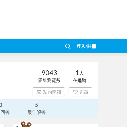
登入/註冊
9043
1
人
累計瀏覽數
在追蹤
站內簡訊
追蹤
0
5
請回答
最佳解答