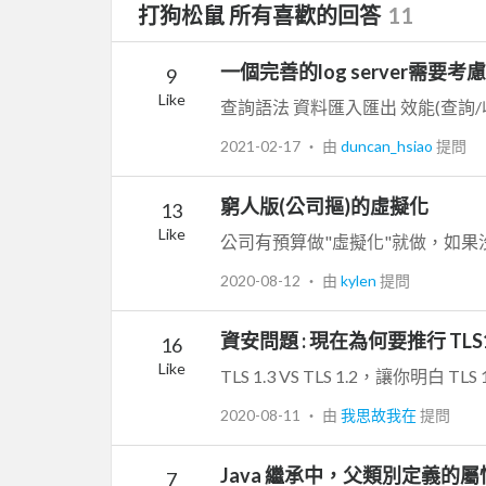
打狗松鼠 所有喜歡的回答
11
一個完善的log server需要
9
Like
2021-02-17
‧ 由
duncan_hsiao
提問
窮人版(公司摳)的虛擬化
13
Like
2020-08-12
‧ 由
kylen
提問
資安問題 : 現在為何要推行 TLS1
16
Like
2020-08-11
‧ 由
我思故我在
提問
Java 繼承中，父類別定義的
7