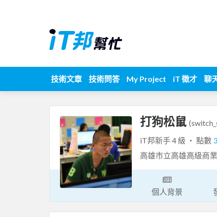
技術文章
技術問答
My Project
iT 徵才
聊
打狗松鼠
(switch_
iT邦新手 4 級 ‧ 點數
高雄市立高雄高級商
個人背景